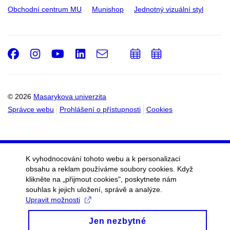
Obchodní centrum MU
Munishop
Jednotný vizuální styl
Facebook
Instagram
Youtube
LinkedIn
e-
Přidat
Přidat
Email
mail
do
do
kalendáře
kalendáře
© 2026
Masarykova univerzita
Správce webu
Prohlášení o přístupnosti
Cookies
K vyhodnocování tohoto webu a k personalizaci
obsahu a reklam používáme soubory cookies. Když
klikněte na „přijmout cookies", poskytnete nám
souhlas k jejich uložení, správě a analýze.
Upravit možnosti
Jen nezbytné