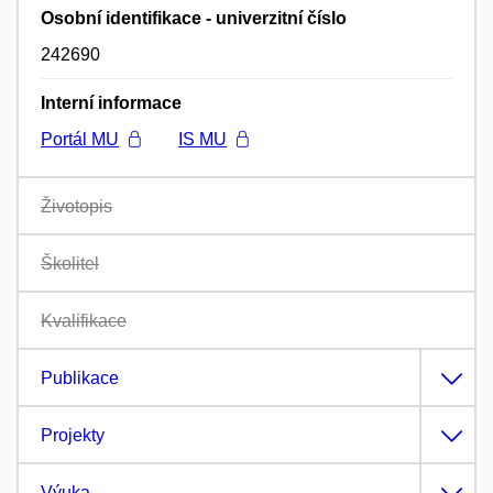
Osobní identifikace - univerzitní číslo
242690
Interní informace
Portál MU
IS MU
Životopis
Školitel
Kvalifikace
Publikace
Projekty
Výuka