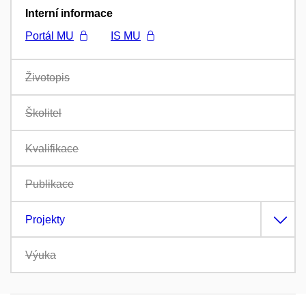
Interní informace
Portál MU
IS MU
Životopis
Školitel
Kvalifikace
Publikace
Projekty
Výuka