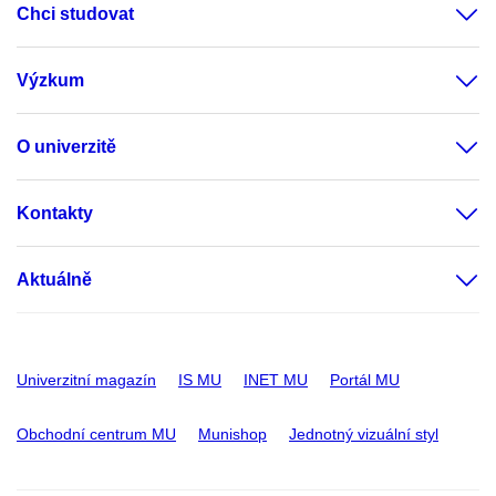
Chci studovat
Výzkum
O univerzitě
Kontakty
Aktuálně
Univerzitní magazín
IS MU
INET MU
Portál MU
Obchodní centrum MU
Munishop
Jednotný vizuální styl