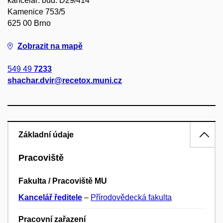
kancelář: bud. D29/414
Kamenice 753/5
625 00 Brno
Zobrazit na mapě
549 49
7233
shachar.dvir@recetox.muni.cz
Základní údaje
Pracoviště
Fakulta / Pracoviště MU
Kancelář ředitele
–
Přírodovědecká fakulta
Pracovní zařazení