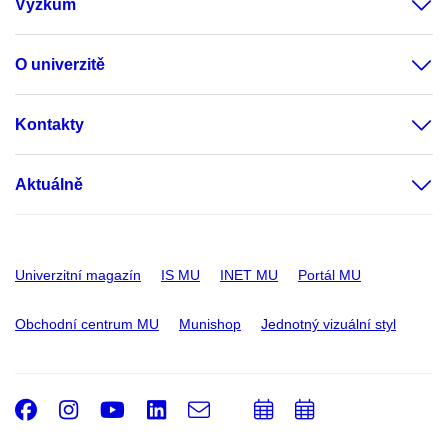
Výzkum
O univerzitě
Kontakty
Aktuálně
Univerzitní magazín
IS MU
INET MU
Portál MU
Obchodní centrum MU
Munishop
Jednotný vizuální styl
Facebook
Instagram
Youtube
LinkedIn
e-
Přidat
Přidat
Email
mail
do
do