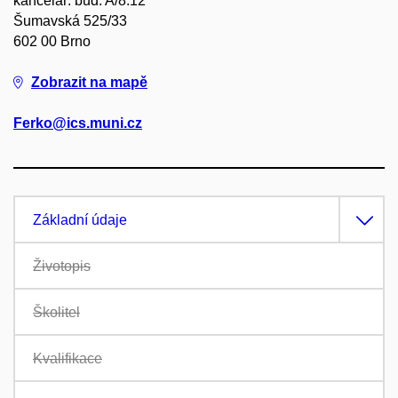
kancelář: bud. A/8.12
Šumavská 525/33
602 00 Brno
Zobrazit na mapě
Ferko@ics.muni.cz
Základní údaje
Životopis
Školitel
Kvalifikace