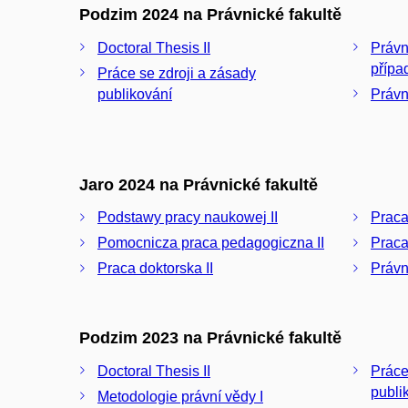
Podzim 2024 na Právnické fakultě
Doctoral Thesis II
Právní
přípa
Práce se zdroji a zásady
publikování
Právn
Jaro 2024 na Právnické fakultě
Podstawy pracy naukowej II
Praca
Pomocnicza praca pedagogiczna II
Praca
Praca doktorska II
Právn
Podzim 2023 na Právnické fakultě
Doctoral Thesis II
Práce
publi
Metodologie právní vědy I