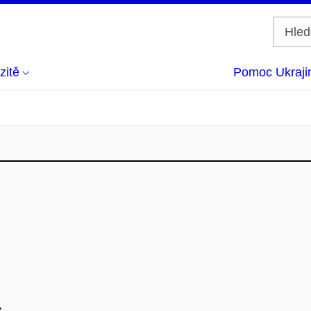
zitě
Pomoc Ukraji
.