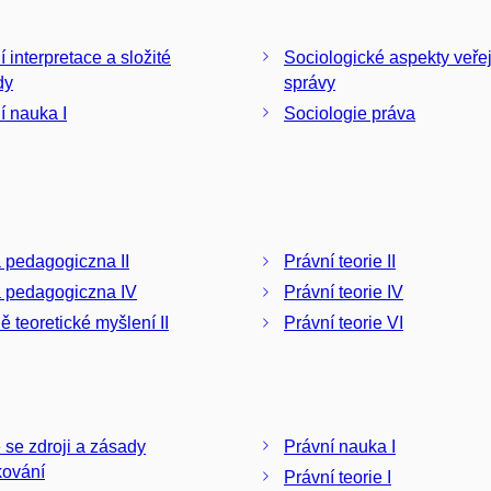
 interpretace a složité
Sociologické aspekty veře
dy
správy
í nauka I
Sociologie práva
 pedagogiczna II
Právní teorie II
 pedagogiczna IV
Právní teorie IV
ě teoretické myšlení II
Právní teorie VI
 se zdroji a zásady
Právní nauka I
kování
Právní teorie I