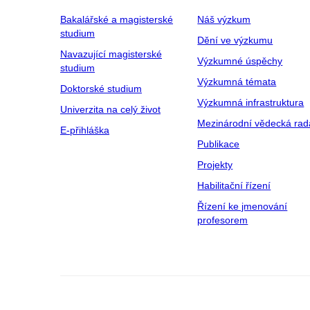
Bakalářské a magisterské
Náš výzkum
studium
Dění ve výzkumu
Navazující magisterské
Výzkumné úspěchy
studium
Výzkumná témata
Doktorské studium
Výzkumná infrastruktura
Univerzita na celý život
Mezinárodní vědecká rad
E-přihláška
Publikace
Projekty
Habilitační řízení
Řízení ke jmenování
profesorem