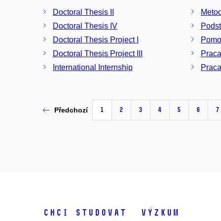
Doctoral Thesis II
Metod
Doctoral Thesis IV
Podst
Doctoral Thesis Project I
Pomoc
Doctoral Thesis Project III
Praca
International Internship
Praca
1
2
3
4
5
6
7
Předchozí
Chci studovat
Výzkum