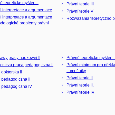
ě teoretické myšlení I
Právní teorie III
í interpretace a argumentace
Právní teorie V
í interpretace a argumentace
Rozważania teoretyczno p
odologické problémy právní
awy pracy naukowej II
Právně teoretické myšlení I
nicza praca pedagogiczna II
Právní minimum pro překla
tlumočníky
 doktorska II
Právní teorie II
 pedagogiczna II
Právní teorie II.
 pedagogiczna IV
Právní teorie IV