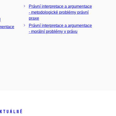
Právní interpretace a argumentace
- metodologické problémy právní
praxe
I
Právní interpretace a argumentace
umentace
- morální problémy v právu
ktuálně