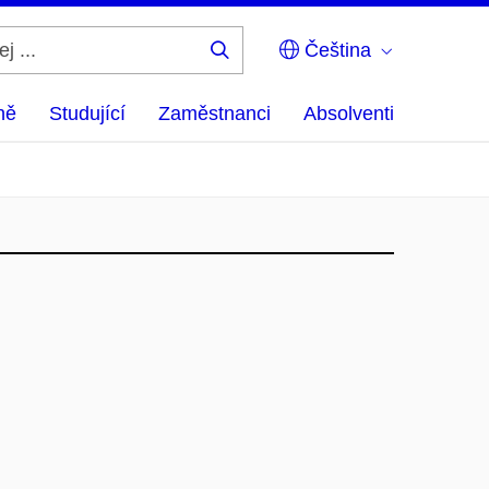
Čeština
Hledej
...
ně
Studující
Zaměstnanci
Absolventi