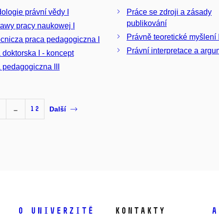
ologie právní vědy I
Práce se zdroji a zásady
publikování
awy pracy naukowej I
Právně teoretické myšlení 
nicza praca pedagogiczna I
Právní interpretace a arg
 doktorska I - koncept
 pedagogiczna III
…
12
Další
O univerzitě
Kontakty
A