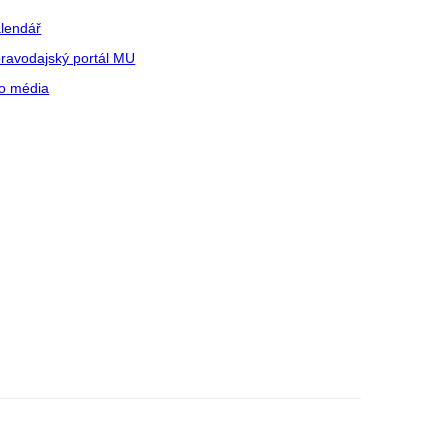
lendář
ravodajský portál MU
o média