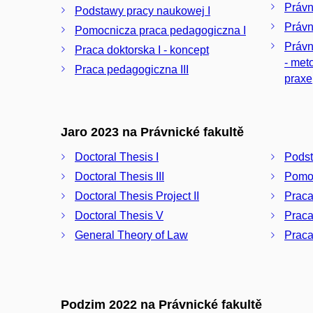
Právn
Podstawy pracy naukowej I
Právn
Pomocnicza praca pedagogiczna I
Právn
Praca doktorska I - koncept
- met
Praca pedagogiczna III
praxe
Jaro 2023 na Právnické fakultě
Doctoral Thesis I
Podst
Doctoral Thesis III
Pomoc
Doctoral Thesis Project II
Praca
Doctoral Thesis V
Praca
General Theory of Law
Praca
Podzim 2022 na Právnické fakultě