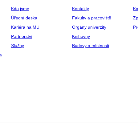
Kdo jsme
Kontakty
Ka
Úřední deska
Fakulty a pracoviště
Zp
Kariéra na MU
Orgány univerzity
Pr
Partnerství
Knihovny
Služby
Budovy a místnosti
a