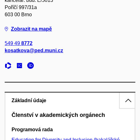
kancelář: bud. E/5013
Poříčí 997/31a
603 00 Brno
Zobrazit na mapě
549 49
8772
kosatkova@ped.muni.cz
Základní údaje
Členství v akademických orgánech
Programová rada
Education for Diversity and Inclusion (bakalářské