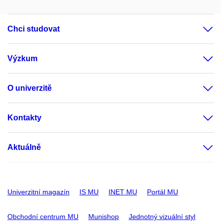
Chci studovat
Výzkum
O univerzitě
Kontakty
Aktuálně
Univerzitní magazín
IS MU
INET MU
Portál MU
Obchodní centrum MU
Munishop
Jednotný vizuální styl