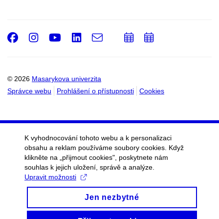
Facebook
Instagram
Youtube
LinkedIn
e-
Přidat
Přidat
Email
mail
do
do
kalendáře
kalendáře
© 2026
Masarykova univerzita
Správce webu
Prohlášení o přístupnosti
Cookies
K vyhodnocování tohoto webu a k personalizaci
obsahu a reklam používáme soubory cookies. Když
klikněte na „přijmout cookies", poskytnete nám
souhlas k jejich uložení, správě a analýze.
Upravit možnosti
Jen nezbytné