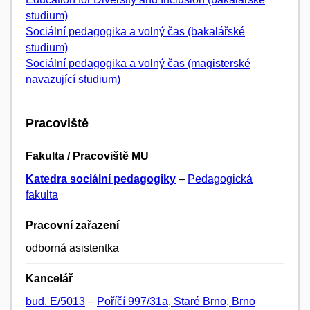
studium)
Sociální pedagogika a volný čas (bakalářské
studium)
Sociální pedagogika a volný čas (magisterské
navazující studium)
Pracoviště
Fakulta / Pracoviště MU
Katedra sociální pedagogiky
–
Pedagogická
fakulta
Pracovní zařazení
odborná asistentka
Kancelář
bud. E/5013
–
Poříčí 997/31a, Staré Brno, Brno