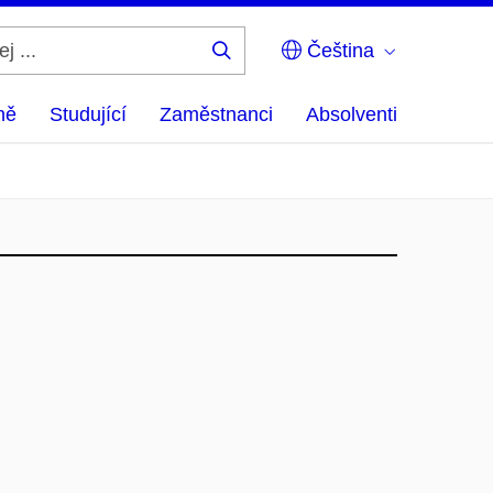
Čeština
Hledej
...
ně
Studující
Zaměstnanci
Absolventi