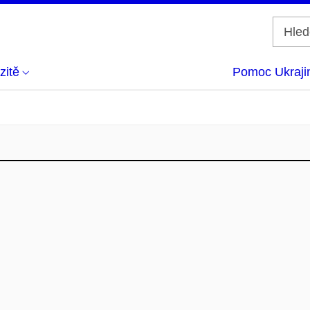
zitě
Pomoc Ukraji