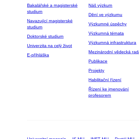
Bakalářské a magisterské
Náš výzkum
studium
Dění ve výzkumu
Navazující magisterské
Výzkumné úspěchy
studium
Výzkumná témata
Doktorské studium
Výzkumná infrastruktura
Univerzita na celý život
Mezinárodní vědecká rad
E-přihláška
Publikace
Projekty
Habilitační řízení
Řízení ke jmenování
profesorem