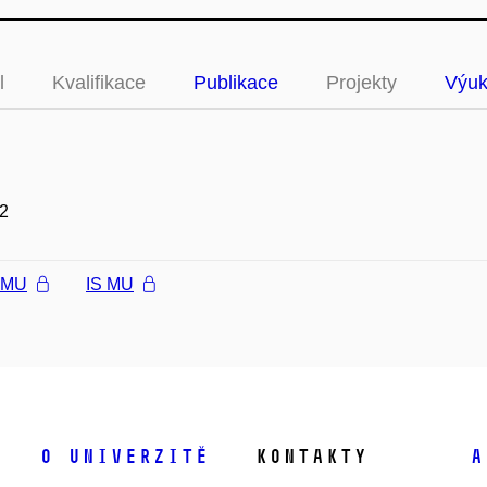
l
Kvalifikace
Publikace
Projekty
Výu
2
l MU
IS MU
O univerzitě
Kontakty
A