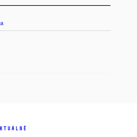
ka
ktuálně