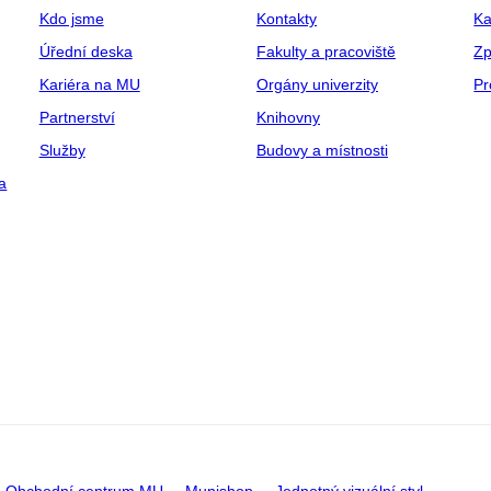
Kdo jsme
Kontakty
Ka
Úřední deska
Fakulty a pracoviště
Zp
Kariéra na MU
Orgány univerzity
Pr
Partnerství
Knihovny
Služby
Budovy a místnosti
a