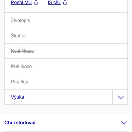
Portál MU
IS MU
Životopis
Školitel
Kvalifikace
Publikace
Projekty
Výuka
Chci studovat