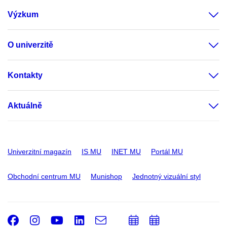
Výzkum
O univerzitě
Kontakty
Aktuálně
Univerzitní magazín
IS MU
INET MU
Portál MU
Obchodní centrum MU
Munishop
Jednotný vizuální styl
Facebook
Instagram
Youtube
LinkedIn
e-
Přidat
Přidat