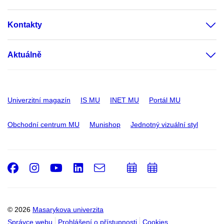
Kontakty
Aktuálně
Univerzitní magazín
IS MU
INET MU
Portál MU
Obchodní centrum MU
Munishop
Jednotný vizuální styl
Facebook
Instagram
Youtube
LinkedIn
e-
Přidat
Přidat
Email
mail
do
do
kalendáře
kalendáře
© 2026
Masarykova univerzita
Správce webu
Prohlášení o přístupnosti
Cookies