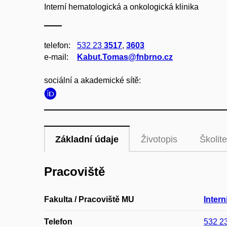
Interní hematologická a onkologická klinika
telefon:
532 23
3517
,
3603
e‑mail:
Kabut.Tomas@fnbrno.cz
sociální a akademické sítě:
Základní údaje
Životopis
Školite
Pracoviště
Fakulta / Pracoviště MU
Intern
Telefon
532 2