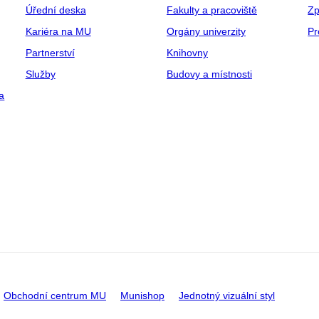
Úřední deska
Fakulty a pracoviště
Zp
Kariéra na MU
Orgány univerzity
Pr
Partnerství
Knihovny
Služby
Budovy a místnosti
a
Obchodní centrum MU
Munishop
Jednotný vizuální styl