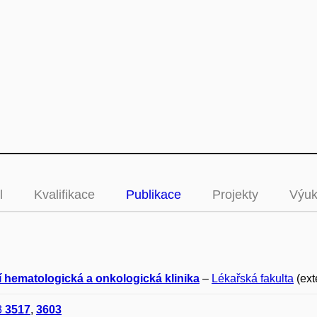
l
Kvalifikace
Publikace
Projekty
Výu
í hematologická a onkologická klinika
–
Lékařská fakulta
(ext
3
3517
,
3603