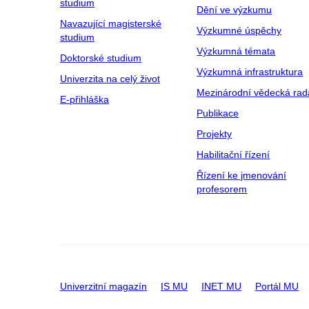
studium
Dění ve výzkumu
Navazující magisterské
Výzkumné úspěchy
studium
Výzkumná témata
Doktorské studium
Výzkumná infrastruktura
Univerzita na celý život
Mezinárodní vědecká rad
E-přihláška
Publikace
Projekty
Habilitační řízení
Řízení ke jmenování
profesorem
Univerzitní magazín
IS MU
INET MU
Portál MU