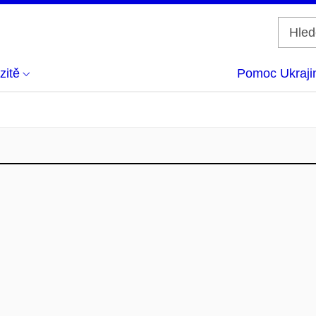
zitě
Pomoc Ukraji