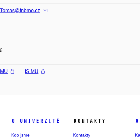
.Tomas@fnbrno.cz
6
l MU
IS MU
O univerzitě
Kontakty
A
Kdo jsme
Kontakty
Ka