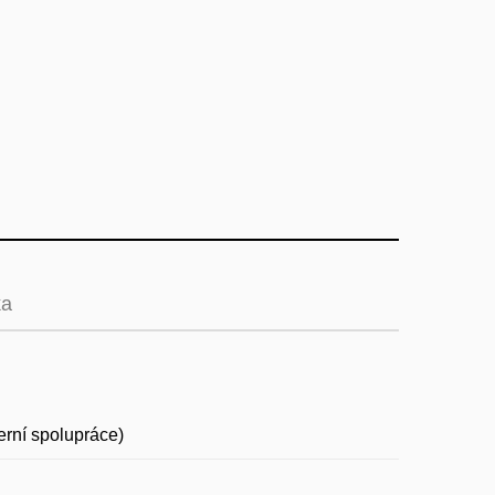
ka
erní spolupráce)