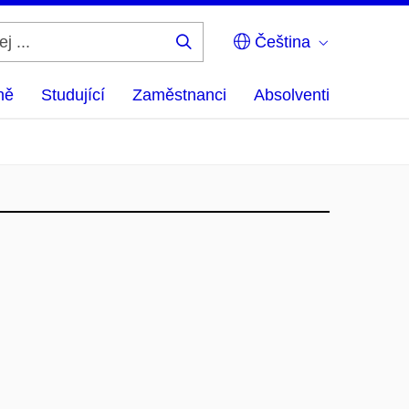
Čeština
Hledej
...
ně
Studující
Zaměstnanci
Absolventi