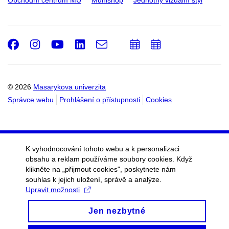
Obchodní centrum MU
Munishop
Jednotný vizuální styl
Facebook
Instagram
Youtube
LinkedIn
e-
Přidat
Přidat
Email
mail
do
do
kalendáře
kalendáře
© 2026
Masarykova univerzita
Správce webu
Prohlášení o přístupnosti
Cookies
K vyhodnocování tohoto webu a k personalizaci
obsahu a reklam používáme soubory cookies. Když
klikněte na „přijmout cookies", poskytnete nám
souhlas k jejich uložení, správě a analýze.
Upravit možnosti
Jen nezbytné