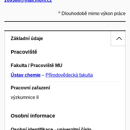
269386@mail.muni.cz
Dlouhodobě mimo výkon práce
Základní údaje
Pracoviště
Fakulta / Pracoviště MU
Ústav chemie
–
Přírodovědecká fakulta
Pracovní zařazení
výzkumnice II
Osobní informace
Osobní identifikace - univerzitní číslo