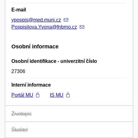
E-mail
ypospis@med.muni.cz
Pospisilova.Yvona@fnbrno.cz
Osobní informace
Osobní identifikace - univerzitní číslo
27306
Interní informace
Portál MU
IS MU
Životopis
Školitel