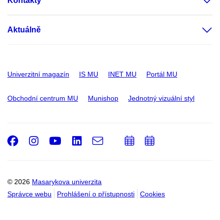
Kontakty
Aktuálně
Univerzitní magazín
IS MU
INET MU
Portál MU
Obchodní centrum MU
Munishop
Jednotný vizuální styl
Facebook
Instagram
Youtube
LinkedIn
e-
Přidat
Přidat
Email
mail
do
do
kalendáře
kalendáře
© 2026
Masarykova univerzita
Správce webu
Prohlášení o přístupnosti
Cookies