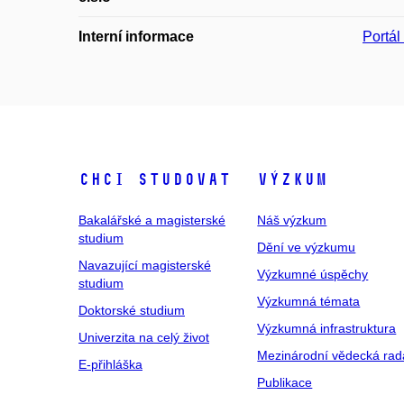
Interní informace
Portá
Chci studovat
Výzkum
Bakalářské a magisterské
Náš výzkum
studium
Dění ve výzkumu
Navazující magisterské
Výzkumné úspěchy
studium
Výzkumná témata
Doktorské studium
Výzkumná infrastruktura
Univerzita na celý život
Mezinárodní vědecká rad
E-přihláška
Publikace