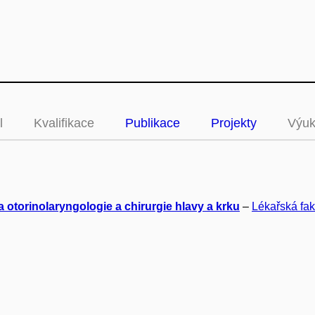
l
Kvalifikace
Publikace
Projekty
Výu
a otorinolaryngologie a chirurgie hlavy a krku
–
Lékařská fak