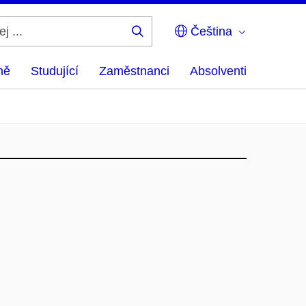
Čeština
Hledej
...
ně
Studující
Zaměstnanci
Absolventi