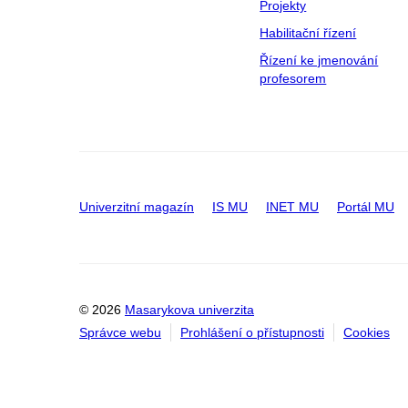
Projekty
Habilitační řízení
Řízení ke jmenování
profesorem
Univerzitní magazín
IS MU
INET MU
Portál MU
© 2026
Masarykova univerzita
Správce webu
Prohlášení o přístupnosti
Cookies