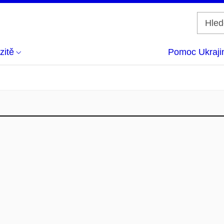
zitě
Pomoc Ukraji