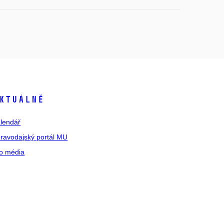
ktuálně
lendář
ravodajský portál MU
o média