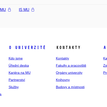
l MU
IS MU
O univerzitě
Kontakty
A
Kdo jsme
Kontakty
Ka
Úřední deska
Fakulty a pracoviště
Zp
Kariéra na MU
Orgány univerzity
Pr
Partnerství
Knihovny
Služby
Budovy a místnosti
a