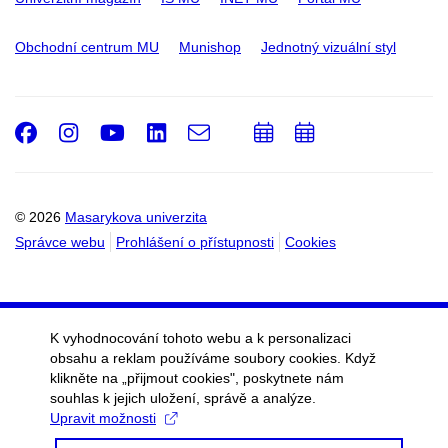
Obchodní centrum MU
Munishop
Jednotný vizuální styl
Facebook
Instagram
Youtube
LinkedIn
e-
Přidat
Přidat
Email
mail
do
do
kalendáře
kalendáře
© 2026
Masarykova univerzita
Správce webu
Prohlášení o přístupnosti
Cookies
K vyhodnocování tohoto webu a k personalizaci
obsahu a reklam používáme soubory cookies. Když
klikněte na „přijmout cookies", poskytnete nám
souhlas k jejich uložení, správě a analýze.
Upravit možnosti