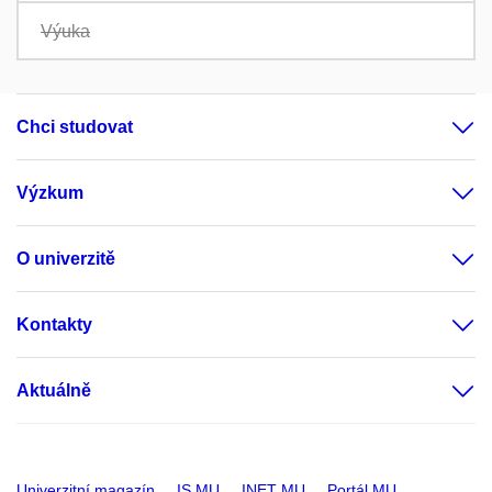
Výuka
Chci studovat
Výzkum
O univerzitě
Kontakty
Aktuálně
Univerzitní magazín
IS MU
INET MU
Portál MU