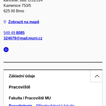
kancelář: bud. D31/314
Kamenice 753/5
625 00 Brno
Zobrazit na mapě
549 49
8085
324079@mail.muni.cz
Základní údaje
Pracoviště
Fakulta / Pracoviště MU
Parazitologie
–
Přírodovědecká fakulta