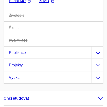
Portál MU
IS MU
Životopis
Školitel
Kvalifikace
Publikace
Projekty
Výuka
Chci studovat