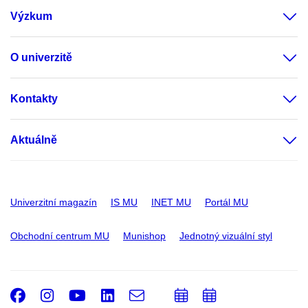
Výzkum
O univerzitě
Kontakty
Aktuálně
Univerzitní magazín
IS MU
INET MU
Portál MU
Obchodní centrum MU
Munishop
Jednotný vizuální styl
Facebook
Instagram
Youtube
LinkedIn
e-
Přidat
Přidat
Email