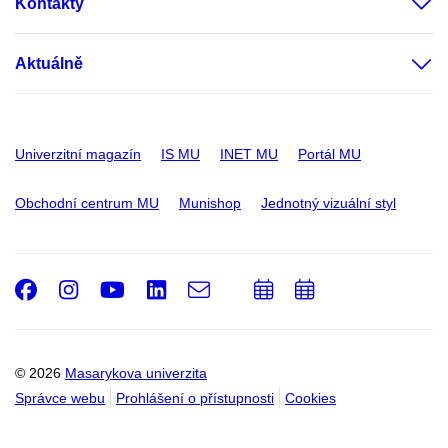
Kontakty
Aktuálně
Univerzitní magazín
IS MU
INET MU
Portál MU
Obchodní centrum MU
Munishop
Jednotný vizuální styl
Facebook
Instagram
Youtube
LinkedIn
e-
Přidat
Přidat
Email
mail
do
do
kalendáře
kalendáře
© 2026
Masarykova univerzita
Správce webu
Prohlášení o přístupnosti
Cookies