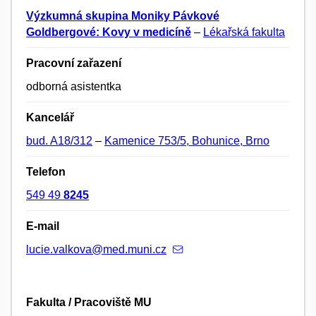
Výzkumná skupina Moniky Pávkové
Goldbergové: Kovy v medicíně
–
Lékařská fakulta
Pracovní zařazení
odborná asistentka
Kancelář
bud. A18/312
–
Kamenice 753/5, Bohunice, Brno
Telefon
549 49
8245
E-mail
lucie.valkova@med.muni.cz
Fakulta / Pracoviště MU