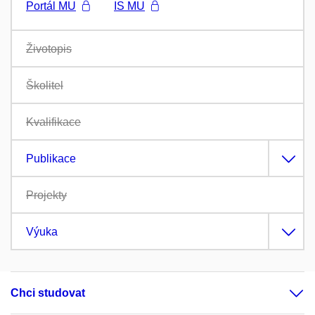
Portál MU
IS MU
Životopis
Školitel
Kvalifikace
Publikace
Projekty
Výuka
Chci studovat