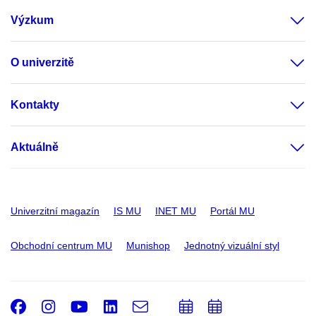
Výzkum
O univerzitě
Kontakty
Aktuálně
Univerzitní magazín
IS MU
INET MU
Portál MU
Obchodní centrum MU
Munishop
Jednotný vizuální styl
Facebook
Instagram
Youtube
LinkedIn
e-
Přidat
Přidat