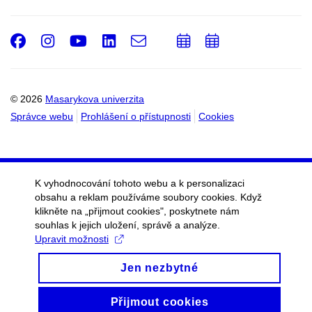
Facebook
Instagram
Youtube
LinkedIn
e-
Přidat
Přidat
Email
mail
do
do
kalendáře
kalendáře
© 2026
Masarykova univerzita
Správce webu
Prohlášení o přístupnosti
Cookies
K vyhodnocování tohoto webu a k personalizaci
obsahu a reklam používáme soubory cookies. Když
klikněte na „přijmout cookies", poskytnete nám
souhlas k jejich uložení, správě a analýze.
Upravit možnosti
Jen nezbytné
Přijmout cookies