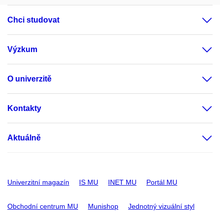
Chci studovat
Výzkum
O univerzitě
Kontakty
Aktuálně
Univerzitní magazín
IS MU
INET MU
Portál MU
Obchodní centrum MU
Munishop
Jednotný vizuální styl