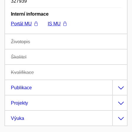
327939
Interní informace
Portál MU
IS MU
Životopis
Školitel
Kvalifikace
Publikace
Projekty
Výuka