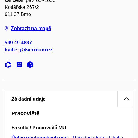
kancelář: pav. 05/-1033
Kotlářská 267/2
611 37 Brno
Zobrazit na mapě
549 49
4837
haifler.j@sci.muni.cz
Základní údaje
Pracoviště
Fakulta / Pracoviště MU
Ústav geologických věd
–
Přírodovědecká fakulta