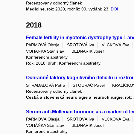
Recenzovaný odborný článek
Medicine
, rok: 2020, ročník: 99, vydání: 23,
DOI
2018
Female fertility in myotonic dystrophy type 1 an
PARMOVÁ Olesja
ŠROTOVÁ Iva
VLČKOVÁ Eva
VOHÁŇKA Stanislav
BEDNAŘÍK Josef
Konferenční abstrakty
Rok: 2018, druh: Konferenční abstrakty
Ochranné faktory kognitivního deficitu u roztr
STRÁDALOVÁ Petra
ŠTOURAČ Pavel
KRÁLÍČKO
Recenzovaný odborný článek
Česká a slovenská neurologie a neurochirurgie
, rok:
Serum anti-Mullerian hormone as a marker of fer
PARMOVÁ Olesja
ŠROTOVÁ Iva
VLČKOVÁ Eva
VOHÁŇKA Stanislav
BEDNAŘÍK Josef
Konferenční abstrakty