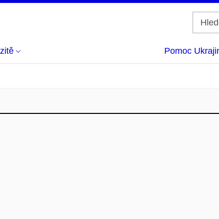
zitě
Pomoc Ukraji