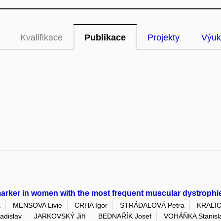
Kvalifikace
Publikace
Projekty
Výuk
marker in women with the most frequent muscular dystrophi
a
MENSOVA Livie
CRHA Igor
STRÁDALOVÁ Petra
KRALIC
dislav
JARKOVSKÝ Jiří
BEDNAŘÍK Josef
VOHÁŇKA Stanisl