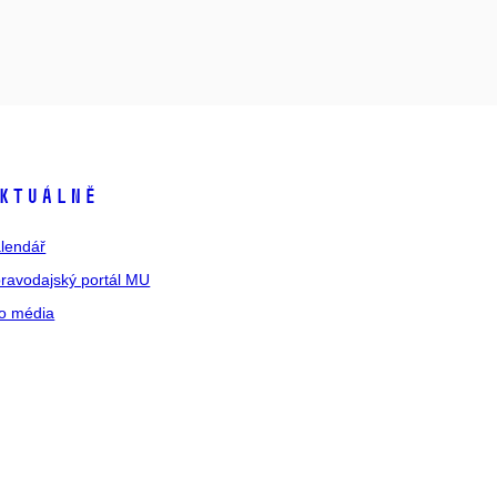
ktuálně
lendář
ravodajský portál MU
o média