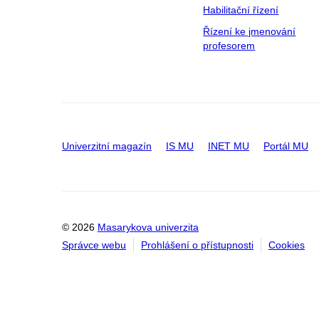
Habilitační řízení
Řízení ke jmenování
profesorem
Univerzitní magazín
IS MU
INET MU
Portál MU
© 2026
Masarykova univerzita
Správce webu
Prohlášení o přístupnosti
Cookies