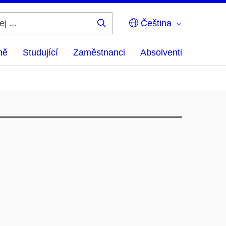
Čeština
Hledej
...
ně
Studující
Zaměstnanci
Absolventi