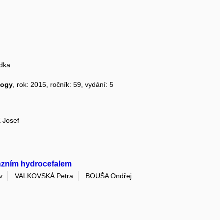
dka
logy
, rok: 2015, ročník: 59, vydání: 5
 Josef
nzním hydrocefalem
v
VALKOVSKÁ Petra
BOUŠA Ondřej