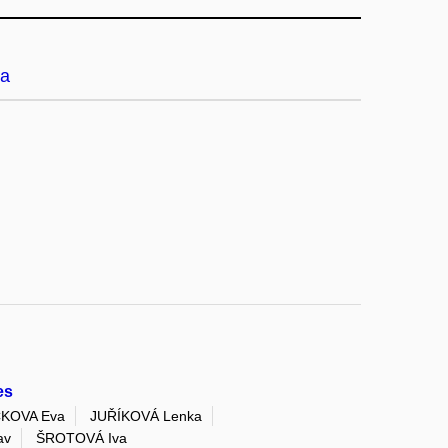
a
es
KOVA Eva
JUŘÍKOVÁ Lenka
av
ŠROTOVÁ Iva