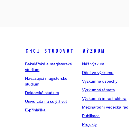
Chci studovat
Výzkum
Bakalářské a magisterské
Náš výzkum
studium
Dění ve výzkumu
Navazující magisterské
Výzkumné úspěchy
studium
Výzkumná témata
Doktorské studium
Výzkumná infrastruktura
Univerzita na celý život
Mezinárodní vědecká rad
E-přihláška
Publikace
Projekty