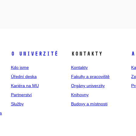
O univerzitě
Kontakty
A
Kdo jsme
Kontakty
Ka
Úřední deska
Fakulty a pracoviště
Zp
Kariéra na MU
Orgány univerzity
Pr
Partnerství
Knihovny
Služby
Budovy a místnosti
a