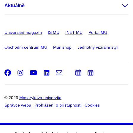
Aktuálně
Univerzitní magazín
IS MU
INET MU
Portál MU
Obchodní centrum MU
Munishop
Jednotný vizuální styl
Facebook
Instagram
Youtube
LinkedIn
e-
Přidat
Přidat
Email
mail
do
do
kalendáře
kalendáře
© 2026
Masarykova univerzita
Správce webu
Prohlášení o přístupnosti
Cookies