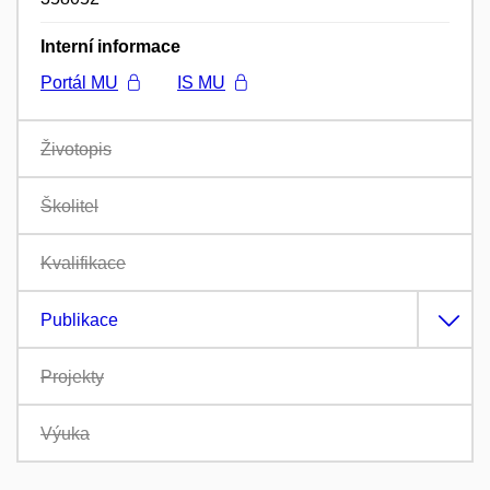
Interní informace
Portál MU
IS MU
Životopis
Školitel
Kvalifikace
Publikace
Projekty
Výuka