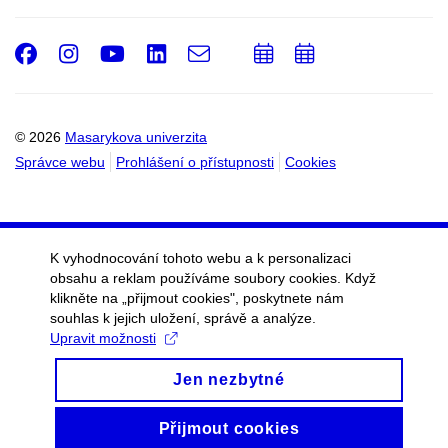
Facebook
Instagram
Youtube
LinkedIn
e-
Přidat
Přidat
Email
mail
do
do
kalendáře
kalendáře
© 2026
Masarykova univerzita
Správce webu
Prohlášení o přístupnosti
Cookies
K vyhodnocování tohoto webu a k personalizaci
obsahu a reklam používáme soubory cookies. Když
klikněte na „přijmout cookies", poskytnete nám
souhlas k jejich uložení, správě a analýze.
Upravit možnosti
Jen nezbytné
Přijmout cookies