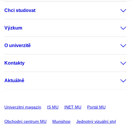
Chci studovat
Výzkum
O univerzitě
Kontakty
Aktuálně
Univerzitní magazín
IS MU
INET MU
Portál MU
Obchodní centrum MU
Munishop
Jednotný vizuální styl