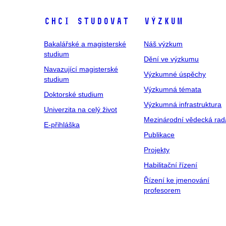
Chci studovat
Výzkum
Bakalářské a magisterské
Náš výzkum
studium
Dění ve výzkumu
Navazující magisterské
Výzkumné úspěchy
studium
Výzkumná témata
Doktorské studium
Výzkumná infrastruktura
Univerzita na celý život
Mezinárodní vědecká rad
E-přihláška
Publikace
Projekty
Habilitační řízení
Řízení ke jmenování
profesorem