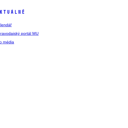
ktuálně
lendář
ravodajský portál MU
o média