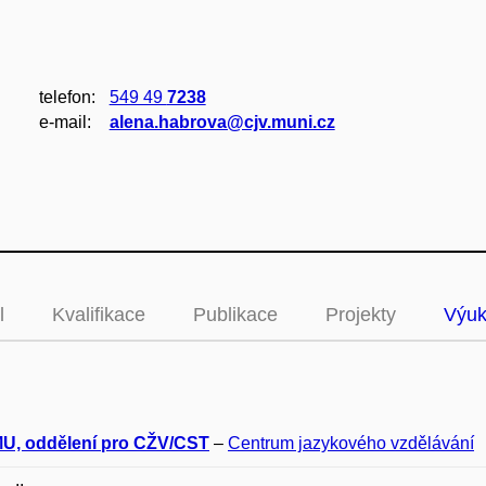
telefon:
549 49
7238
e‑mail:
alena.habrova@cjv.muni.cz
l
Kvalifikace
Publikace
Projekty
Výu
U, oddělení pro CŽV/CST
–
Centrum jazykového vzdělávání