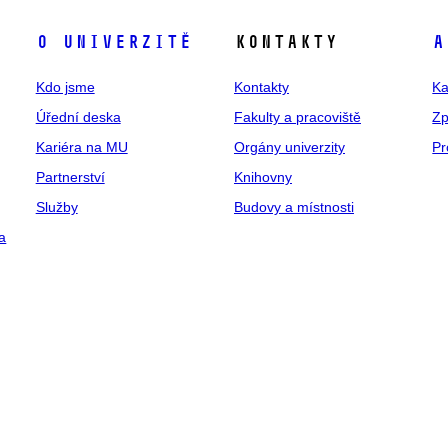
O univerzitě
Kontakty
A
Kdo jsme
Kontakty
Ka
Úřední deska
Fakulty a pracoviště
Zp
Kariéra na MU
Orgány univerzity
Pr
Partnerství
Knihovny
Služby
Budovy a místnosti
a