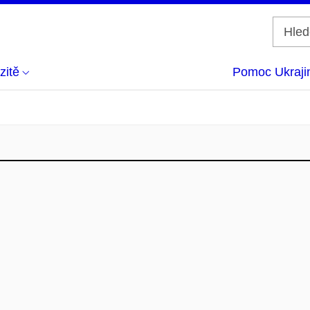
zitě
Pomoc Ukraji