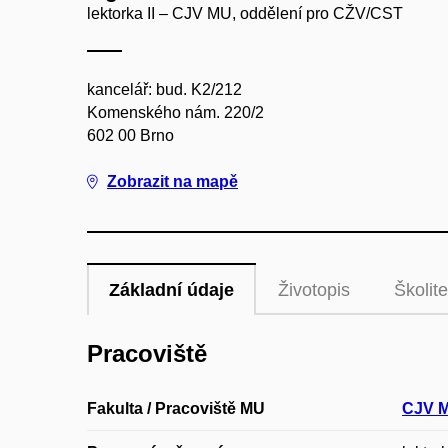
lektorka II – CJV MU, oddělení pro CŽV/CST
kancelář: bud. K2/212
Komenského nám. 220/2
602 00 Brno
Zobrazit na mapě
Základní údaje
Životopis
Školite
Pracoviště
Fakulta / Pracoviště MU
CJV M