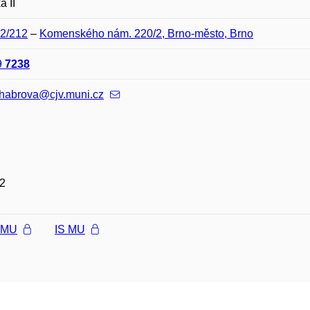
a II
K2/212
–
Komenského nám. 220/2, Brno-město, Brno
9
7238
.habrova@cjv.muni.cz
2
l MU
IS MU