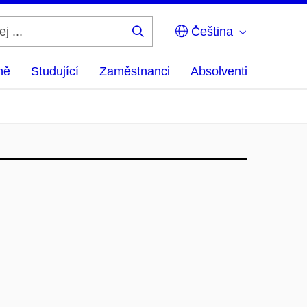
Čeština
Hledej
...
ně
Studující
Zaměstnanci
Absolventi