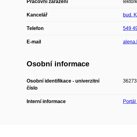
Pracovní zařazení
lektork
Kancelář
bud. 
Telefon
549 4
E-mail
alena
Osobní informace
Osobní identifikace - univerzitní
36273
číslo
Interní informace
Portá