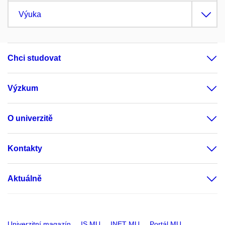
Výuka
Chci studovat
Výzkum
O univerzitě
Kontakty
Aktuálně
Univerzitní magazín
IS MU
INET MU
Portál MU