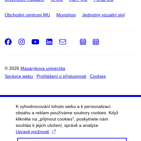
Obchodní centrum MU
Munishop
Jednotný vizuální styl
Facebook
Instagram
Youtube
LinkedIn
e-
Přidat
Přidat
Email
mail
do
do
kalendáře
kalendáře
© 2026
Masarykova univerzita
Správce webu
Prohlášení o přístupnosti
Cookies
K vyhodnocování tohoto webu a k personalizaci
obsahu a reklam používáme soubory cookies. Když
klikněte na „přijmout cookies", poskytnete nám
souhlas k jejich uložení, správě a analýze.
Upravit možnosti