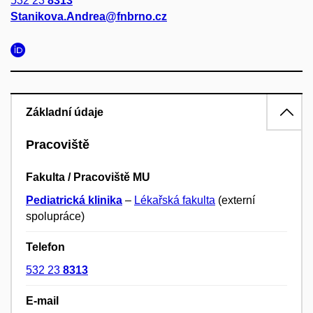
532 23
8313
Stanikova.Andrea@fnbrno.cz
Základní údaje
Pracoviště
Fakulta / Pracoviště MU
Pediatrická klinika
–
Lékařská fakulta
(externí
spolupráce)
Telefon
532 23
8313
E-mail