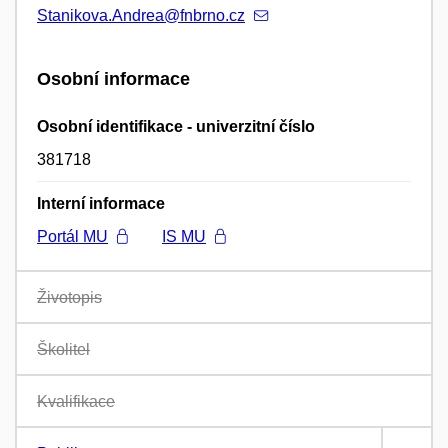
Stanikova.Andrea@fnbrno.cz
Osobní informace
Osobní identifikace - univerzitní číslo
381718
Interní informace
Portál MU
IS MU
Životopis
Školitel
Kvalifikace