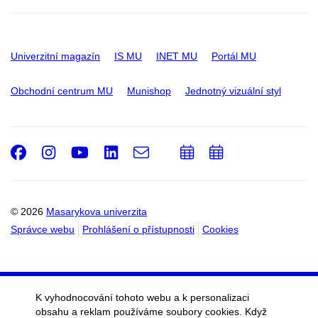
Univerzitní magazín
IS MU
INET MU
Portál MU
Obchodní centrum MU
Munishop
Jednotný vizuální styl
Facebook
Instagram
Youtube
LinkedIn
e-
Přidat
Přidat
Email
mail
do
do
kalendáře
kalendáře
© 2026
Masarykova univerzita
Správce webu
Prohlášení o přístupnosti
Cookies
K vyhodnocování tohoto webu a k personalizaci
obsahu a reklam používáme soubory cookies. Když