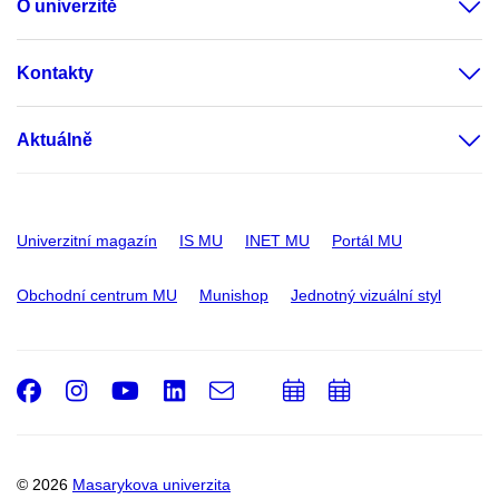
O univerzitě
Kontakty
Aktuálně
Univerzitní magazín
IS MU
INET MU
Portál MU
Obchodní centrum MU
Munishop
Jednotný vizuální styl
Facebook
Instagram
Youtube
LinkedIn
e-
Přidat
Přidat
Email
mail
do
do
kalendáře
kalendáře
© 2026
Masarykova univerzita