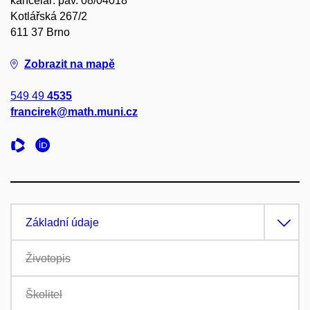
kancelář: pav. 08/04018
Kotlářská 267/2
611 37 Brno
Zobrazit na mapě
549 49
4535
francirek@math.muni.cz
Základní údaje
Životopis
Školitel