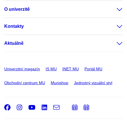
O univerzitě
Kontakty
Aktuálně
Univerzitní magazín
IS MU
INET MU
Portál MU
Obchodní centrum MU
Munishop
Jednotný vizuální styl
Facebook
Instagram
Youtube
LinkedIn
e-
Přidat
Přidat
Email
mail
do
do
kalendáře
kalendáře