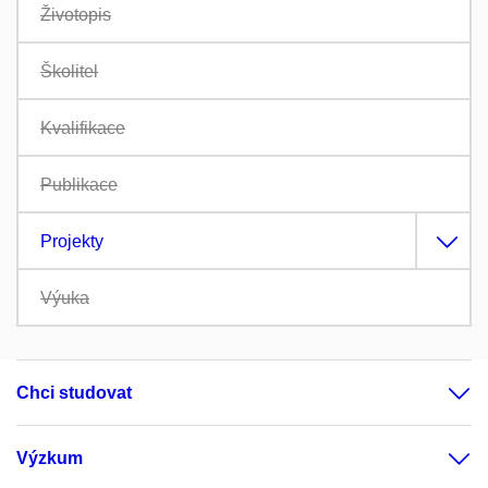
Životopis
Školitel
Kvalifikace
Publikace
Projekty
Výuka
Chci studovat
Výzkum