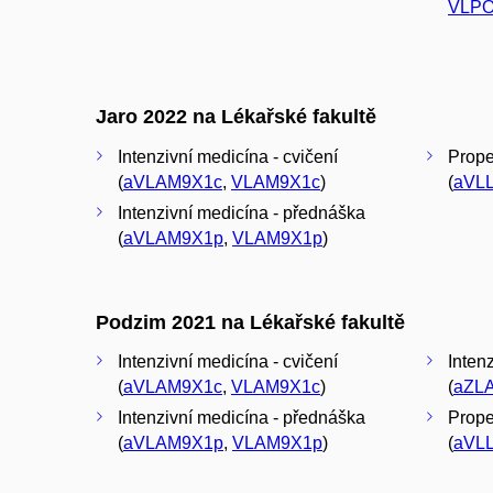
VLPO
Jaro 2022 na Lékařské fakultě
Intenzivní medicína - cvičení
Proped
(
aVLAM9X1c
,
VLAM9X1c
)
(
aVL
Intenzivní medicína - přednáška
(
aVLAM9X1p
,
VLAM9X1p
)
Podzim 2021 na Lékařské fakultě
Intenzivní medicína - cvičení
Inten
(
aVLAM9X1c
,
VLAM9X1c
)
(
aZL
Intenzivní medicína - přednáška
Proped
(
aVLAM9X1p
,
VLAM9X1p
)
(
aVL