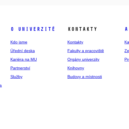
O univerzitě
Kontakty
A
Kdo jsme
Kontakty
Ka
Úřední deska
Fakulty a pracoviště
Zp
Kariéra na MU
Orgány univerzity
Pr
Partnerství
Knihovny
Služby
Budovy a místnosti
a