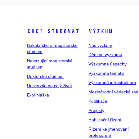
Chci studovat
Výzkum
Bakalářské a magisterské
Náš výzkum
studium
Dění ve výzkumu
Navazující magisterské
Výzkumné úspěchy
studium
Výzkumná témata
Doktorské studium
Výzkumná infrastruktura
Univerzita na celý život
Mezinárodní vědecká rad
E-přihláška
Publikace
Projekty
Habilitační řízení
Řízení ke jmenování
profesorem