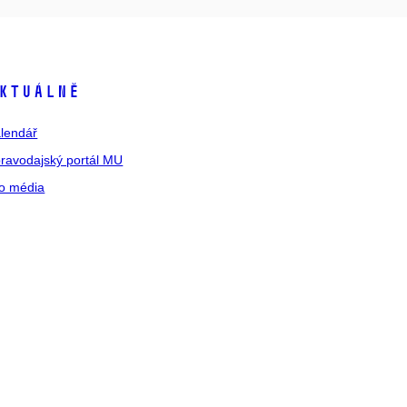
ktuálně
lendář
ravodajský portál MU
o média