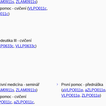
AM0911s
,
ZLAM0911s
)
 pomoc - cvičení (
VLPO011c
,
011c
)
eutika III - cvičení
LP0633c
,
VLLP0633c
)
zivní medicína - seminář
První pomoc - přednáška
AM0911s
,
ZLAM0911s
)
(
aVLPO011p
,
aZLPO011p
VLPO011p
,
ZLPO011p
)
 pomoc - cvičení
PO011c
,
aZLPO011c
,