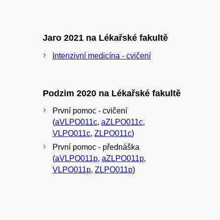
Jaro 2021 na Lékařské fakultě
Intenzivní medicína - cvičení
Podzim 2020 na Lékařské fakultě
První pomoc - cvičení
(
aVLPO011c
,
aZLPO011c
,
VLPO011c
,
ZLPO011c
)
První pomoc - přednáška
(
aVLPO011p
,
aZLPO011p
,
VLPO011p
,
ZLPO011p
)