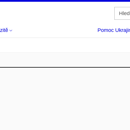
zitě
Pomoc Ukraji