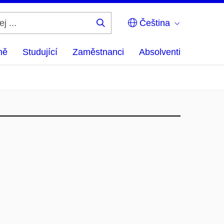
Čeština
Hledej
...
ně
Studující
Zaměstnanci
Absolventi