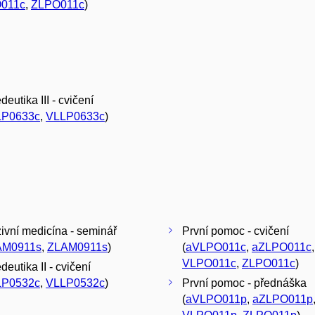
011c
,
ZLPO011c
)
eutika III - cvičení
LP0633c
,
VLLP0633c
)
zivní medicína - seminář
První pomoc - cvičení
AM0911s
,
ZLAM0911s
)
(
aVLPO011c
,
aZLPO011c
,
VLPO011c
,
ZLPO011c
)
eutika II - cvičení
LP0532c
,
VLLP0532c
)
První pomoc - přednáška
(
aVLPO011p
,
aZLPO011p