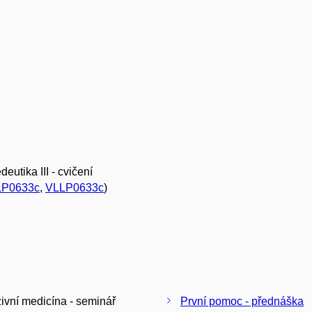
eutika III - cvičení
LP0633c
,
VLLP0633c
)
zivní medicína - seminář
První pomoc - přednáška