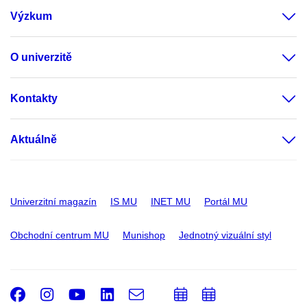
Výzkum
O univerzitě
Kontakty
Aktuálně
Univerzitní magazín
IS MU
INET MU
Portál MU
Obchodní centrum MU
Munishop
Jednotný vizuální styl
Facebook
Instagram
Youtube
LinkedIn
e-
Přidat
Přidat
Email