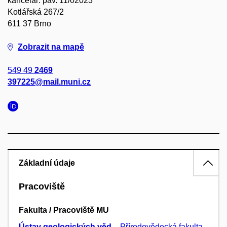
kancelář: pav. 11/02023
Kotlářská 267/2
611 37 Brno
Zobrazit na mapě
549 49
2469
397225@mail.muni.cz
Základní údaje
Pracoviště
Fakulta / Pracoviště MU
Ústav geologických věd
–
Přírodovědecká fakulta