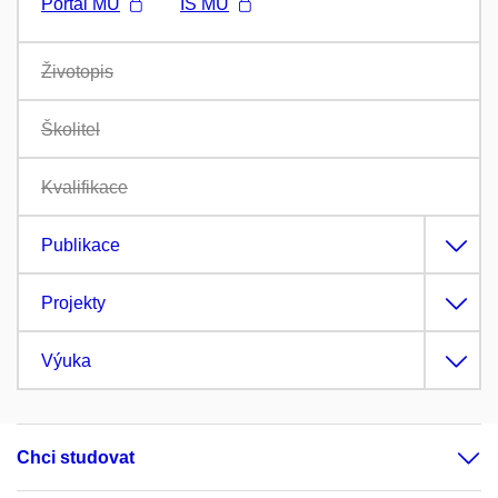
Portál MU
IS MU
Životopis
Školitel
Kvalifikace
Publikace
Projekty
Výuka
Chci studovat