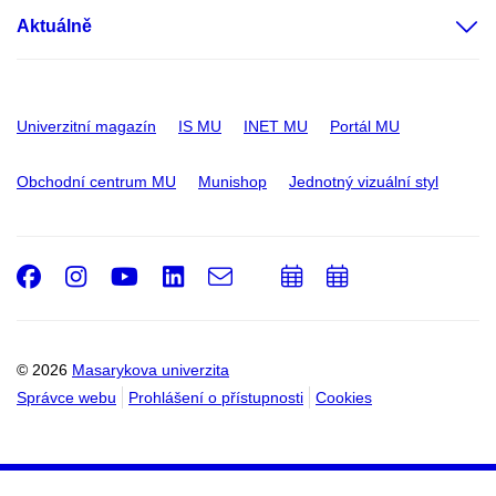
Aktuálně
Univerzitní magazín
IS MU
INET MU
Portál MU
Obchodní centrum MU
Munishop
Jednotný vizuální styl
Facebook
Instagram
Youtube
LinkedIn
e-
Přidat
Přidat
Email
mail
do
do
kalendáře
kalendáře
© 2026
Masarykova univerzita
Správce webu
Prohlášení o přístupnosti
Cookies