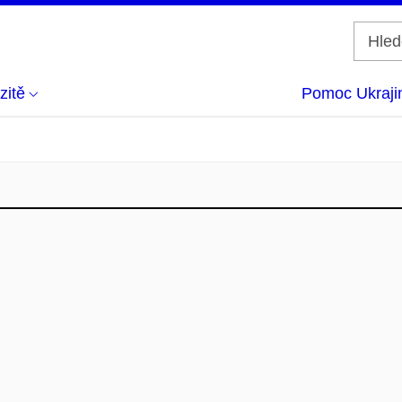
zitě
Pomoc Ukraji