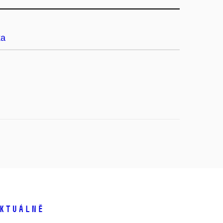
ka
ktuálně