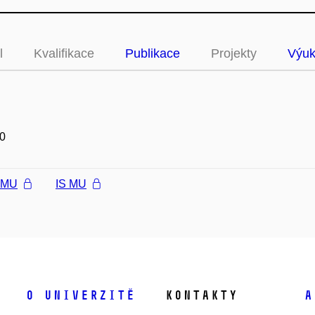
l
Kvalifikace
Publikace
Projekty
Výu
0
l MU
IS MU
O univerzitě
Kontakty
A