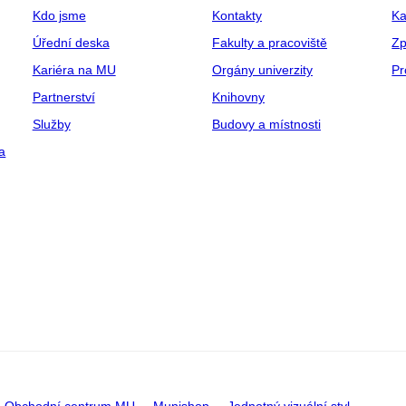
Kdo jsme
Kontakty
Ka
Úřední deska
Fakulty a pracoviště
Zp
Kariéra na MU
Orgány univerzity
Pr
Partnerství
Knihovny
Služby
Budovy a místnosti
a