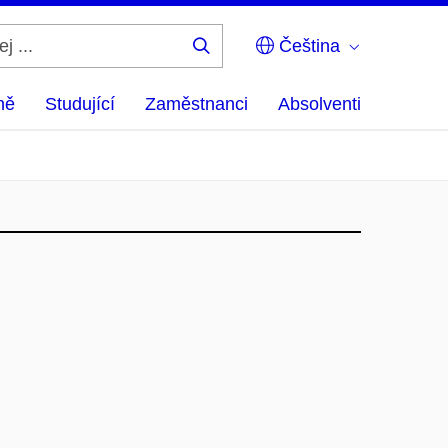
Čeština
Hledej
...
ně
Studující
Zaměstnanci
Absolventi