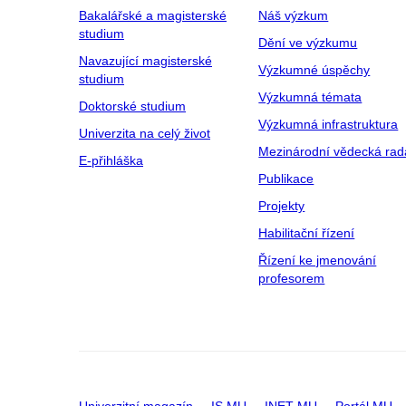
Bakalářské a magisterské
Náš výzkum
studium
Dění ve výzkumu
Navazující magisterské
Výzkumné úspěchy
studium
Výzkumná témata
Doktorské studium
Výzkumná infrastruktura
Univerzita na celý život
Mezinárodní vědecká rad
E-přihláška
Publikace
Projekty
Habilitační řízení
Řízení ke jmenování
profesorem