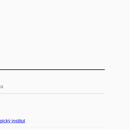
ka
ický institut