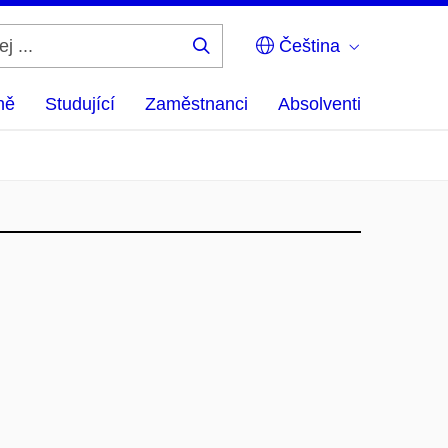
Čeština
Hledej
...
ně
Studující
Zaměstnanci
Absolventi