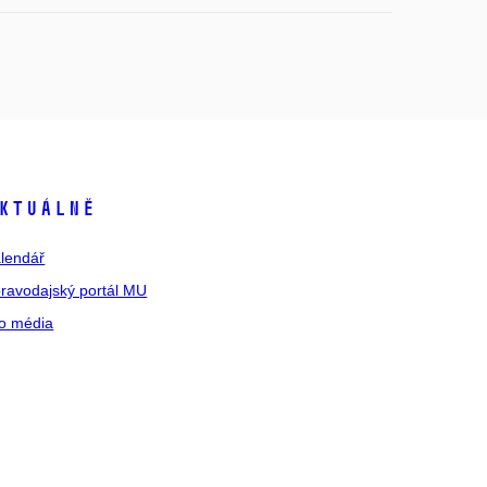
ktuálně
lendář
ravodajský portál MU
o média