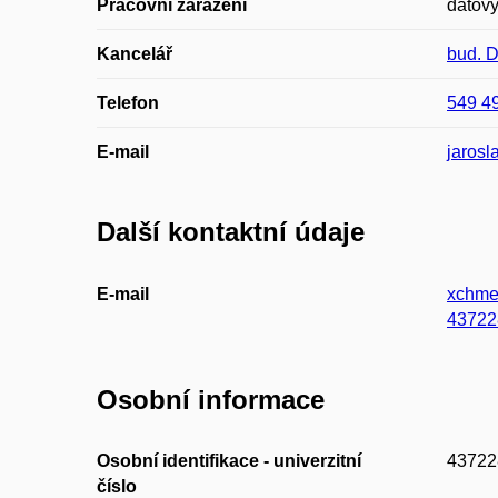
Pracovní zařazení
datový
Kancelář
bud. 
Telefon
549 4
E-mail
jarosl
Další kontaktní údaje
E-mail
xchme
43722
Osobní informace
Osobní identifikace - univerzitní
43722
číslo