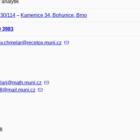
 analytik
D30/114
–
Kamenice 34, Bohunice, Brno
9
3983
av.chmelar@recetox.muni.cz
larj@math.muni.cz
8@mail.muni.cz
8