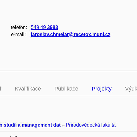
telefon:
549 49
3983
e‑mail:
jaroslav.chmelar@recetox.muni.cz
l
Kvalifikace
Publikace
Projekty
Výu
n studií a management dat
–
Přírodovědecká fakulta