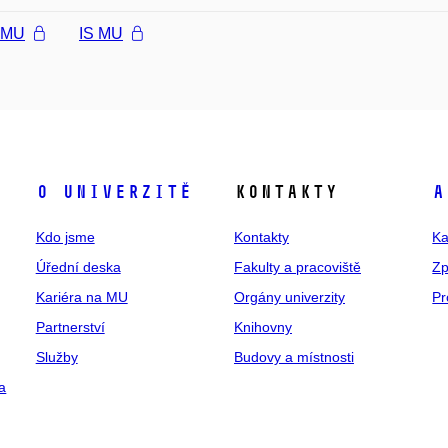
l MU
IS MU
O univerzitě
Kontakty
A
Kdo jsme
Kontakty
Ka
Úřední deska
Fakulty a pracoviště
Zp
Kariéra na MU
Orgány univerzity
Pr
Partnerství
Knihovny
Služby
Budovy a místnosti
a