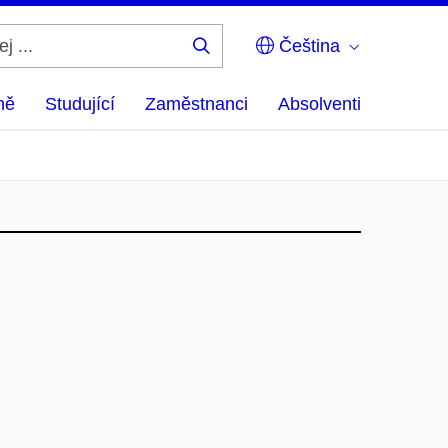
Čeština
Hledej
...
ně
Studující
Zaměstnanci
Absolventi