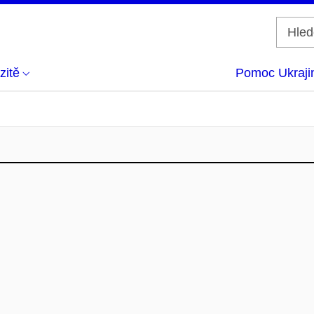
zitě
Pomoc Ukraji