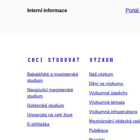
Interní informace
Portá
Chci studovat
Výzkum
Bakalářské a magisterské
Náš výzkum
studium
Dění ve výzkumu
Navazující magisterské
Výzkumné úspěchy
studium
Výzkumná témata
Doktorské studium
Výzkumná infrastruktura
Univerzita na celý život
Mezinárodní vědecká rad
E-přihláška
Publikace
Projekty