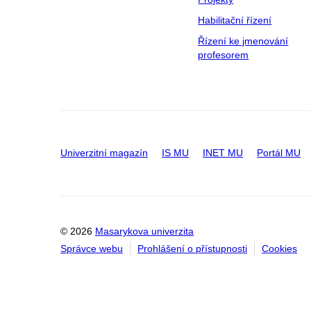
Habilitační řízení
Řízení ke jmenování
profesorem
Univerzitní magazín
IS MU
INET MU
Portál MU
© 2026
Masarykova univerzita
Správce webu
Prohlášení o přístupnosti
Cookies