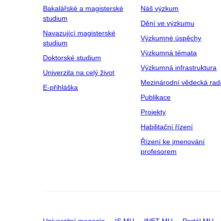
Bakalářské a magisterské
Náš výzkum
studium
Dění ve výzkumu
Navazující magisterské
Výzkumné úspěchy
studium
Výzkumná témata
Doktorské studium
Výzkumná infrastruktura
Univerzita na celý život
Mezinárodní vědecká rad
E-přihláška
Publikace
Projekty
Habilitační řízení
Řízení ke jmenování
profesorem