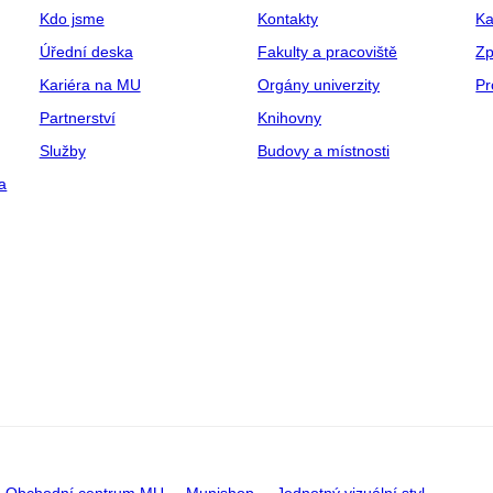
Kdo jsme
Kontakty
Ka
Úřední deska
Fakulty a pracoviště
Zp
Kariéra na MU
Orgány univerzity
Pr
Partnerství
Knihovny
Služby
Budovy a místnosti
a