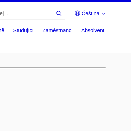
Čeština
Hledej
...
ně
Studující
Zaměstnanci
Absolventi