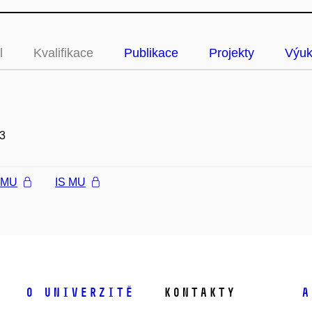
l
Kvalifikace
Publikace
Projekty
Výu
3
l MU
IS MU
O univerzitě
Kontakty
A