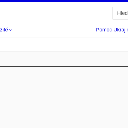
zitě
Pomoc Ukraji