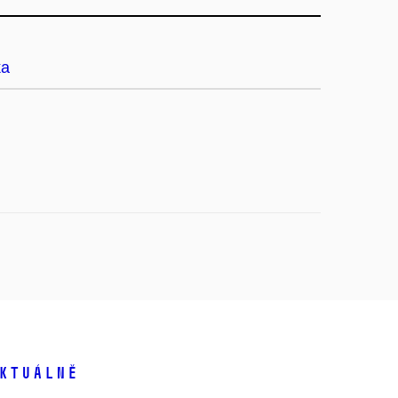
ka
ktuálně