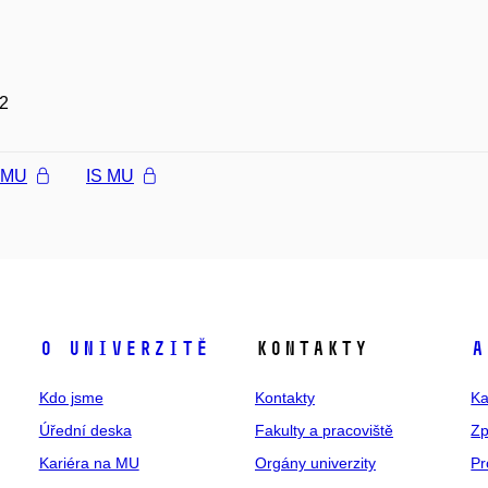
2
l MU
IS MU
O univerzitě
Kontakty
A
Kdo jsme
Kontakty
Ka
Úřední deska
Fakulty a pracoviště
Zp
Kariéra na MU
Orgány univerzity
Pr