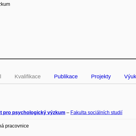
ýzkum
l
Kvalifikace
Publikace
Projekty
Výu
tut pro psychologický výzkum
–
Fakulta sociálních studií
ná pracovnice