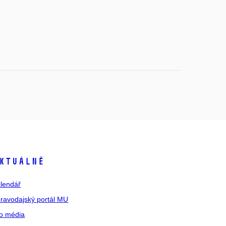
ktuálně
lendář
ravodajský portál MU
o média