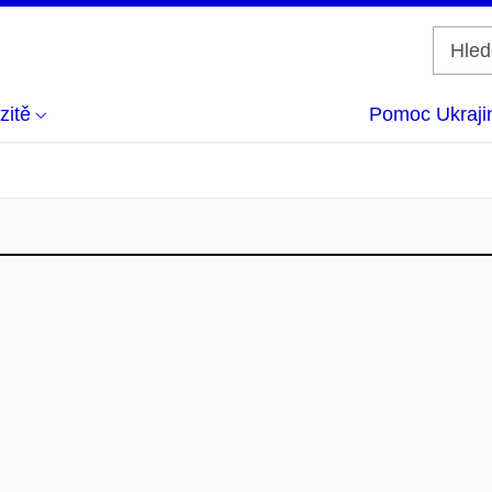
zitě
Pomoc Ukraji