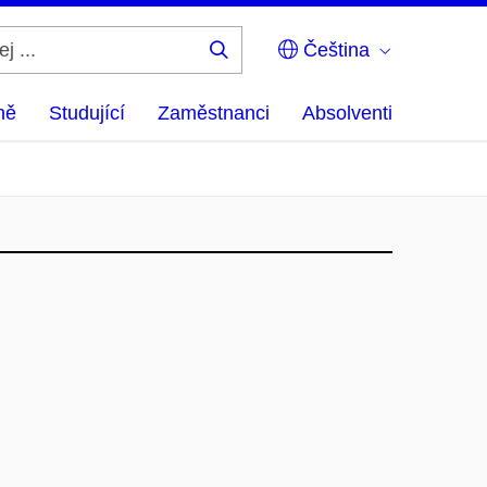
Čeština
Hledej
...
ně
Studující
Zaměstnanci
Absolventi