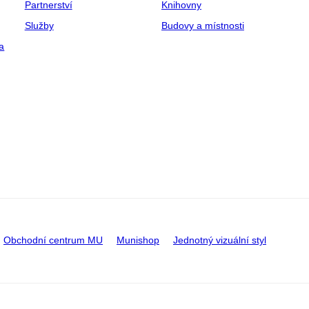
Partnerství
Knihovny
Služby
Budovy a místnosti
a
Obchodní centrum MU
Munishop
Jednotný vizuální styl