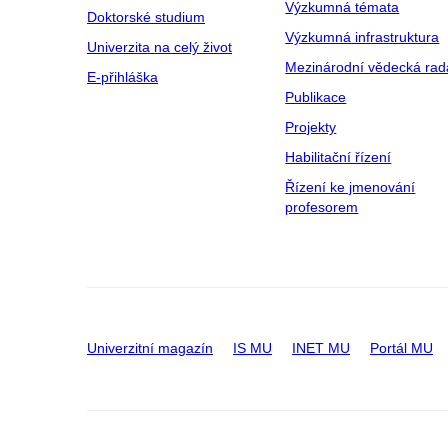
Výzkumná témata
Doktorské studium
Výzkumná infrastruktura
Univerzita na celý život
Mezinárodní vědecká rad
E-přihláška
Publikace
Projekty
Habilitační řízení
Řízení ke jmenování
profesorem
Univerzitní magazín
IS MU
INET MU
Portál MU