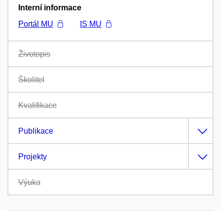
Interní informace
Portál MU
IS MU
Životopis
Školitel
Kvalifikace
Publikace
Projekty
Výuka