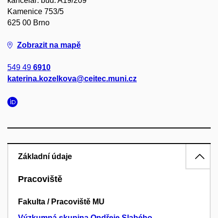
kancelář: bud. A19/209
Kamenice 753/5
625 00 Brno
Zobrazit na mapě
549 49
6910
katerina.kozelkova@ceitec.muni.cz
Základní údaje
Pracoviště
Fakulta / Pracoviště MU
Výzkumná skupina Ondřeje Slabého
–