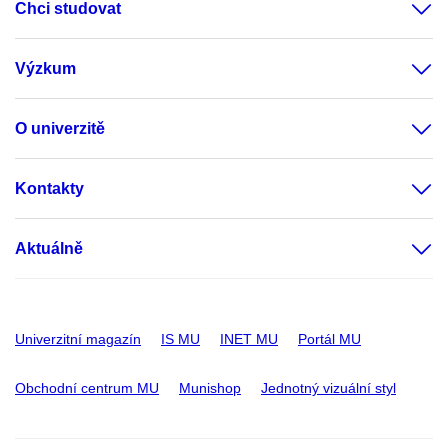
Chci studovat
Výzkum
O univerzitě
Kontakty
Aktuálně
Univerzitní magazín
IS MU
INET MU
Portál MU
Obchodní centrum MU
Munishop
Jednotný vizuální styl