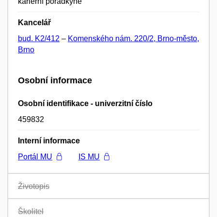
kariérní poradkyně
Kancelář
bud. K2/412
–
Komenského nám. 220/2, Brno-město,
Brno
Osobní informace
Osobní identifikace - univerzitní číslo
459832
Interní informace
Portál MU
IS MU
Životopis
Školitel