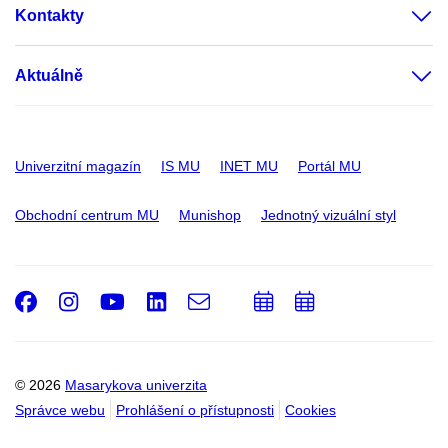
Kontakty
Aktuálně
Univerzitní magazín
IS MU
INET MU
Portál MU
Obchodní centrum MU
Munishop
Jednotný vizuální styl
Facebook
Instagram
Youtube
LinkedIn
e-
Přidat
Přidat
Email
mail
do
do
kalendáře
kalendáře
© 2026
Masarykova univerzita
Správce webu
Prohlášení o přístupnosti
Cookies