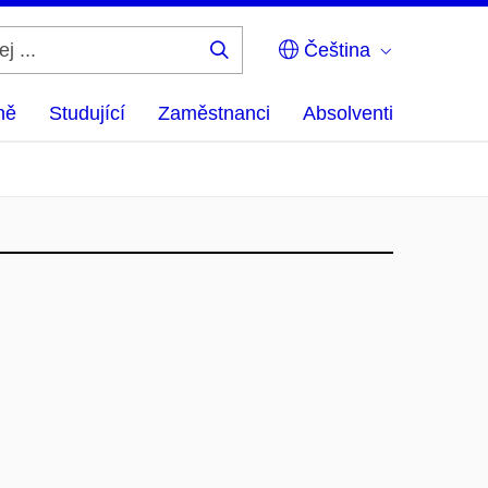
Čeština
Hledej
...
ně
Studující
Zaměstnanci
Absolventi