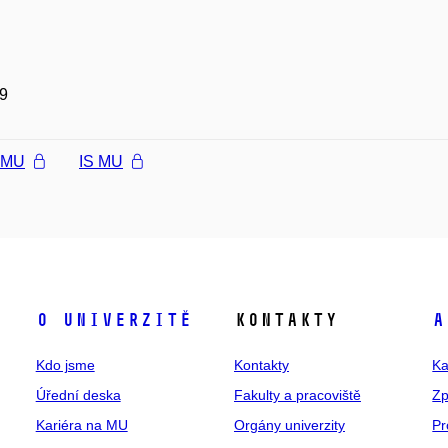
9
l MU
IS MU
O univerzitě
Kontakty
A
Kdo jsme
Kontakty
Ka
Úřední deska
Fakulty a pracoviště
Zp
Kariéra na MU
Orgány univerzity
Pr