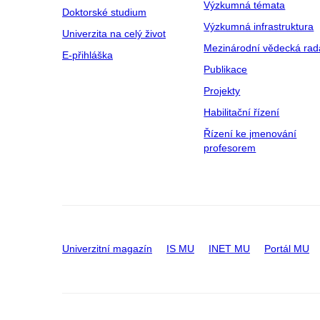
Výzkumná témata
Doktorské studium
Výzkumná infrastruktura
Univerzita na celý život
Mezinárodní vědecká rad
E-přihláška
Publikace
Projekty
Habilitační řízení
Řízení ke jmenování
profesorem
Univerzitní magazín
IS MU
INET MU
Portál MU