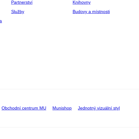
Partnerství
Knihovny
Služby
Budovy a místnosti
a
Obchodní centrum MU
Munishop
Jednotný vizuální styl