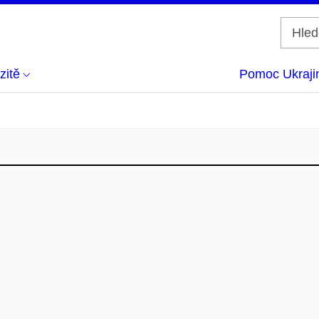
zitě
Pomoc Ukraji