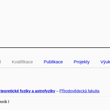
l
Kvalifikace
Publikace
Projekty
Výu
teoretické fyziky a astrofyziky
–
Přírodovědecká fakulta
ník I