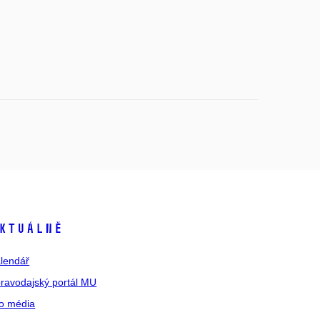
ktuálně
lendář
ravodajský portál MU
o média