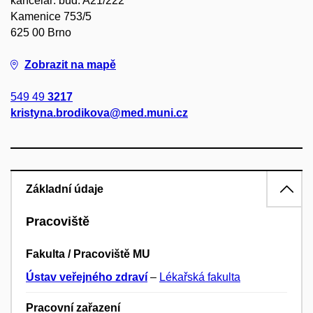
kancelář: bud. A21/222
Kamenice 753/5
625 00 Brno
Zobrazit na mapě
549 49
3217
kristyna.brodikova@med.muni.cz
Základní údaje
Pracoviště
Fakulta / Pracoviště MU
Ústav veřejného zdraví
–
Lékařská fakulta
Pracovní zařazení