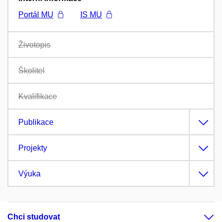
Portál MU
IS MU
Životopis
Školitel
Kvalifikace
Publikace
Projekty
Výuka
Chci studovat