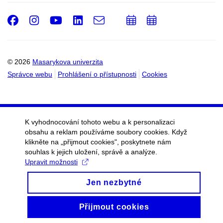
Facebook
Instagram
Youtube
LinkedIn
e-
Přidat
Přidat
Email
mail
do
do
kalendáře
kalendáře
© 2026
Masarykova univerzita
Správce webu
Prohlášení o přístupnosti
Cookies
K vyhodnocování tohoto webu a k personalizaci
obsahu a reklam používáme soubory cookies. Když
klikněte na „přijmout cookies", poskytnete nám
souhlas k jejich uložení, správě a analýze.
Upravit možnosti
Jen nezbytné
Přijmout cookies