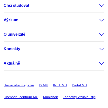
Chci studovat
Výzkum
O univerzitě
Kontakty
Aktuálně
Univerzitní magazín
IS MU
INET MU
Portál MU
Obchodní centrum MU
Munishop
Jednotný vizuální styl