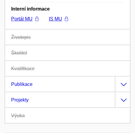
Interní informace
Portál MU
IS MU
Životopis
Školitel
Kvalifikace
Publikace
Projekty
Výuka