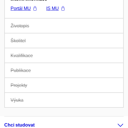
Portál MU
IS MU
Životopis
Školitel
Kvalifikace
Publikace
Projekty
Výuka
Chci studovat