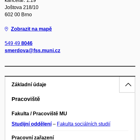
kancelář: 1.19
Joštova 218/10
602 00 Brno
Zobrazit na mapě
549 49
8046
smerdova@fss.muni.cz
Základní údaje
Pracoviště
Fakulta / Pracoviště MU
Studijní oddělení
–
Fakulta sociálních studií
Pracovní zařazení