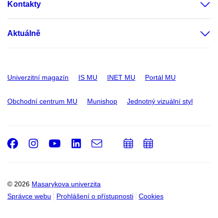
Kontakty
Aktuálně
Univerzitní magazín
IS MU
INET MU
Portál MU
Obchodní centrum MU
Munishop
Jednotný vizuální styl
Facebook
Instagram
Youtube
LinkedIn
e-
Přidat
Přidat
Email
mail
do
do
kalendáře
kalendáře
© 2026
Masarykova univerzita
Správce webu
Prohlášení o přístupnosti
Cookies