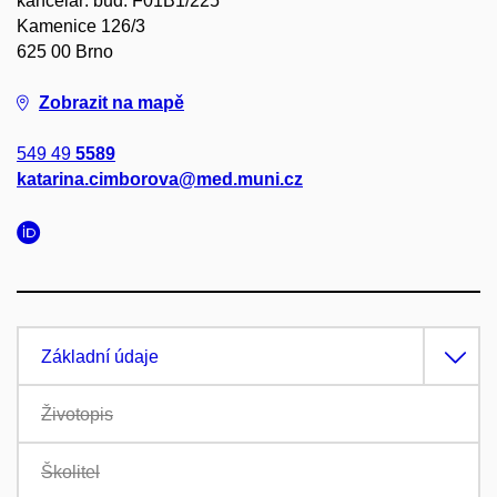
kancelář: bud. F01B1/225
Kamenice 126/3
625 00 Brno
Zobrazit na mapě
549 49
5589
katarina.cimborova@med.muni.cz
Základní údaje
Životopis
Školitel