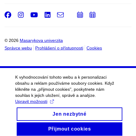
Facebook
Instagram
Youtube
LinkedIn
e-
Přidat
Přidat
Email
mail
do
do
kalendáře
kalendáře
© 2026
Masarykova univerzita
Správce webu
Prohlášení o přístupnosti
Cookies
K vyhodnocování tohoto webu a k personalizaci
obsahu a reklam používáme soubory cookies. Když
klikněte na „přijmout cookies", poskytnete nám
souhlas k jejich uložení, správě a analýze.
Upravit možnosti
Jen nezbytné
Přijmout cookies