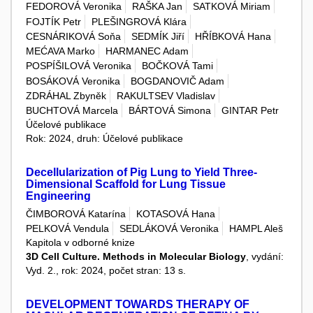
FEDOROVÁ Veronika
RAŠKA Jan
SATKOVÁ Miriam
FOJTÍK Petr
PLEŠINGROVÁ Klára
CESNÁRIKOVÁ Soňa
SEDMÍK Jiří
HŘÍBKOVÁ Hana
MEĆAVA Marko
HARMANEC Adam
POSPÍŠILOVÁ Veronika
BOČKOVÁ Tami
BOSÁKOVÁ Veronika
BOGDANOVIČ Adam
ZDRÁHAL Zbyněk
RAKULTSEV Vladislav
BUCHTOVÁ Marcela
BÁRTOVÁ Simona
GINTAR Petr
Účelové publikace
Rok: 2024, druh: Účelové publikace
Decellularization of Pig Lung to Yield Three-
Dimensional Scaffold for Lung Tissue
Engineering
ČIMBOROVÁ Katarína
KOTASOVÁ Hana
PELKOVÁ Vendula
SEDLÁKOVÁ Veronika
HAMPL Aleš
Kapitola v odborné knize
3D Cell Culture. Methods in Molecular Biology
, vydání:
Vyd. 2., rok: 2024, počet stran: 13 s.
DEVELOPMENT TOWARDS THERAPY OF