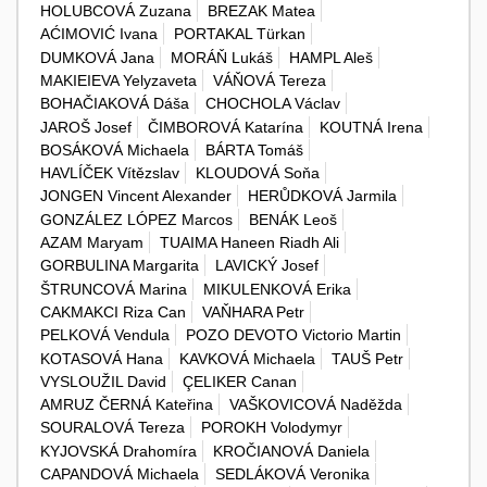
HOLUBCOVÁ Zuzana
BREZAK Matea
AĆIMOVIĆ Ivana
PORTAKAL Türkan
DUMKOVÁ Jana
MORÁŇ Lukáš
HAMPL Aleš
MAKIEIEVA Yelyzaveta
VÁŇOVÁ Tereza
BOHAČIAKOVÁ Dáša
CHOCHOLA Václav
JAROŠ Josef
ČIMBOROVÁ Katarína
KOUTNÁ Irena
BOSÁKOVÁ Michaela
BÁRTA Tomáš
HAVLÍČEK Vítězslav
KLOUDOVÁ Soňa
JONGEN Vincent Alexander
HERŮDKOVÁ Jarmila
GONZÁLEZ LÓPEZ Marcos
BENÁK Leoš
AZAM Maryam
TUAIMA Haneen Riadh Ali
GORBULINA Margarita
LAVICKÝ Josef
ŠTRUNCOVÁ Marina
MIKULENKOVÁ Erika
CAKMAKCI Riza Can
VAŇHARA Petr
PELKOVÁ Vendula
POZO DEVOTO Victorio Martin
KOTASOVÁ Hana
KAVKOVÁ Michaela
TAUŠ Petr
VYSLOUŽIL David
ÇELIKER Canan
AMRUZ ČERNÁ Kateřina
VAŠKOVICOVÁ Naděžda
SOURALOVÁ Tereza
POROKH Volodymyr
KYJOVSKÁ Drahomíra
KROČIANOVÁ Daniela
CAPANDOVÁ Michaela
SEDLÁKOVÁ Veronika