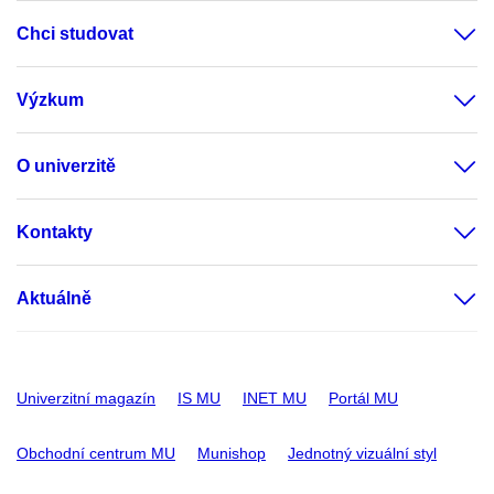
Chci studovat
Výzkum
O univerzitě
Kontakty
Aktuálně
Univerzitní magazín
IS MU
INET MU
Portál MU
Obchodní centrum MU
Munishop
Jednotný vizuální styl