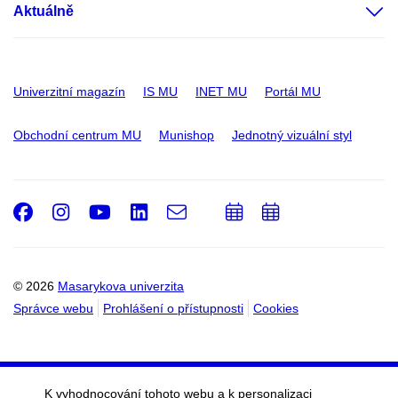
Aktuálně
Univerzitní magazín
IS MU
INET MU
Portál MU
Obchodní centrum MU
Munishop
Jednotný vizuální styl
Facebook
Instagram
Youtube
LinkedIn
e-
Přidat
Přidat
Email
mail
do
do
kalendáře
kalendáře
© 2026
Masarykova univerzita
Správce webu
Prohlášení o přístupnosti
Cookies
K vyhodnocování tohoto webu a k personalizaci