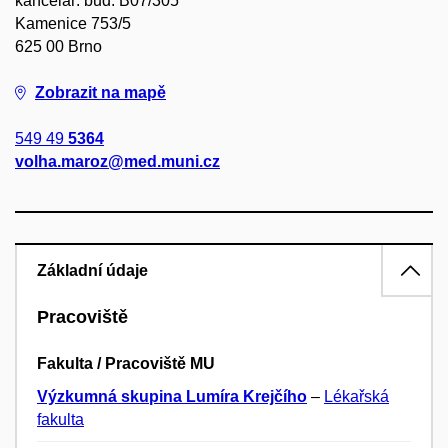
kancelář: bud. B07/305
Kamenice 753/5
625 00 Brno
Zobrazit na mapě
549 49
5364
volha.maroz@med.muni.cz
Základní údaje
Pracoviště
Fakulta / Pracoviště MU
Výzkumná skupina Lumíra Krejčího
–
Lékařská
fakulta