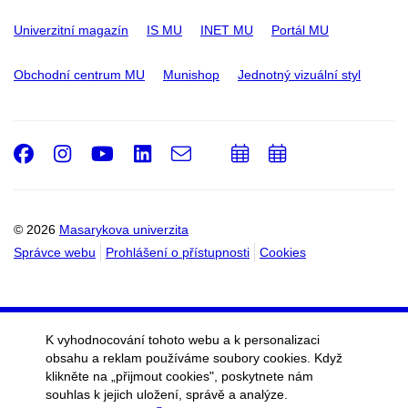
Univerzitní magazín
IS MU
INET MU
Portál MU
Obchodní centrum MU
Munishop
Jednotný vizuální styl
Facebook
Instagram
Youtube
LinkedIn
e-
Přidat
Přidat
Email
mail
do
do
kalendáře
kalendáře
© 2026
Masarykova univerzita
Správce webu
Prohlášení o přístupnosti
Cookies
K vyhodnocování tohoto webu a k personalizaci
obsahu a reklam používáme soubory cookies. Když
klikněte na „přijmout cookies", poskytnete nám
souhlas k jejich uložení, správě a analýze.