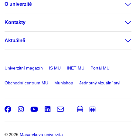
O univerzitě
Kontakty
Aktuálně
Univerzitní magazín
IS MU
INET MU
Portál MU
Obchodní centrum MU
Munishop
Jednotný vizuální styl
Facebook
Instagram
Youtube
LinkedIn
e-
Přidat
Přidat
Email
mail
do
do
kalendáře
kalendáře
© 2026
Masarykova univerzita