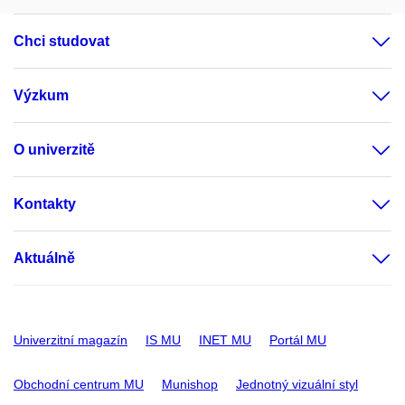
Chci studovat
Výzkum
O univerzitě
Kontakty
Aktuálně
Univerzitní magazín
IS MU
INET MU
Portál MU
Obchodní centrum MU
Munishop
Jednotný vizuální styl