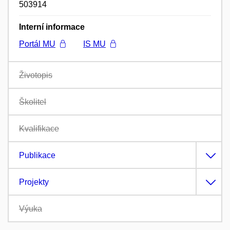
503914
Interní informace
Portál MU
IS MU
Životopis
Školitel
Kvalifikace
Publikace
Projekty
Výuka