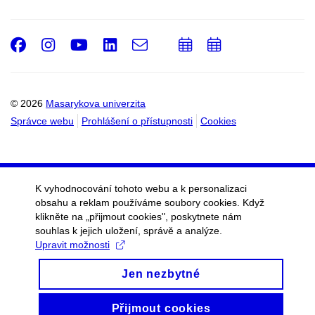
Facebook
Instagram
Youtube
LinkedIn
e-
Přidat
Přidat
Email
mail
do
do
kalendáře
kalendáře
© 2026
Masarykova univerzita
Správce webu
Prohlášení o přístupnosti
Cookies
K vyhodnocování tohoto webu a k personalizaci
obsahu a reklam používáme soubory cookies. Když
klikněte na „přijmout cookies", poskytnete nám
souhlas k jejich uložení, správě a analýze.
Upravit možnosti
Jen nezbytné
Přijmout cookies