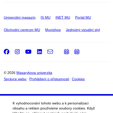
Univerzitní magazín
IS MU
INET MU
Portál MU
Obchodní centrum MU
Munishop
Jednotný vizuální styl
Facebook
Instagram
Youtube
LinkedIn
e-
Přidat
Přidat
Email
mail
do
do
kalendáře
kalendáře
© 2026
Masarykova univerzita
Správce webu
Prohlášení o přístupnosti
Cookies
K vyhodnocování tohoto webu a k personalizaci
obsahu a reklam používáme soubory cookies. Když