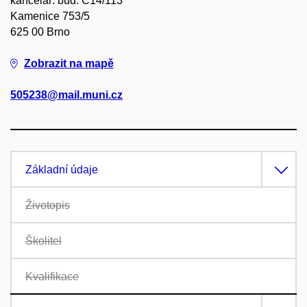
kancelář: bud. C14/113
Kamenice 753/5
625 00 Brno
Zobrazit na mapě
505238@mail.muni.cz
Základní údaje
Životopis
Školitel
Kvalifikace