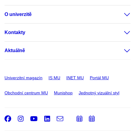
O univerzitě
Kontakty
Aktuálně
Univerzitní magazín
IS MU
INET MU
Portál MU
Obchodní centrum MU
Munishop
Jednotný vizuální styl
Facebook
Instagram
Youtube
LinkedIn
e-
Přidat
Přidat
Email
mail
do
do
kalendáře
kalendáře