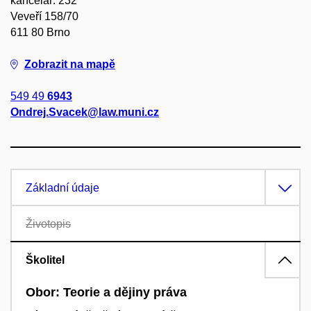
kancelář: 232
Veveří 158/70
611 80 Brno
Zobrazit na mapě
549 49
6943
Ondrej.Svacek@law.muni.cz
Základní údaje
Životopis
Školitel
Obor: Teorie a dějiny práva