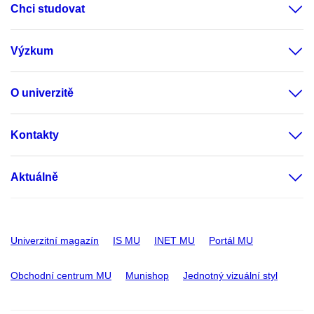
Chci studovat
Výzkum
O univerzitě
Kontakty
Aktuálně
Univerzitní magazín
IS MU
INET MU
Portál MU
Obchodní centrum MU
Munishop
Jednotný vizuální styl