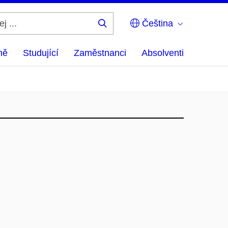
Čeština
Hledej
...
ně
Studující
Zaměstnanci
Absolventi