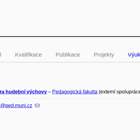
l
Kvalifikace
Publikace
Projekty
Výu
ra hudební výchovy
–
Pedagogická fakulta
(externí spoluprác
k@ped.muni.cz