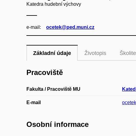
Katedra hudební výchovy
e‑mail:
ocetek@ped.muni.cz
Základní údaje
Životopis
Školite
Pracoviště
Fakulta / Pracoviště MU
Kated
E-mail
ocete
Osobní informace