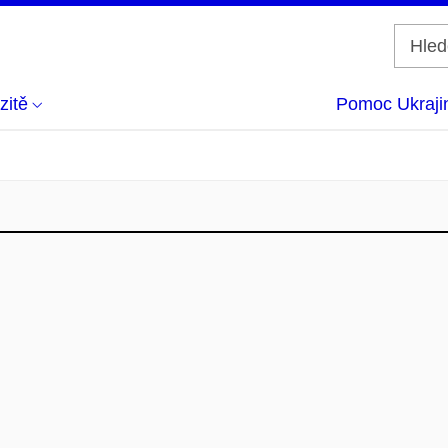
zitě
Pomoc Ukraji