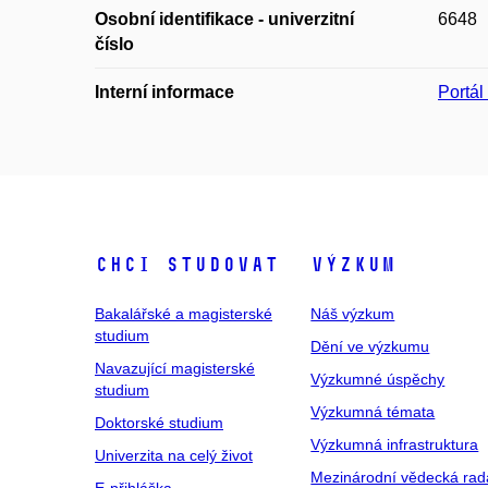
Osobní identifikace - univerzitní
6648
číslo
Interní informace
Portá
Chci studovat
Výzkum
Bakalářské a magisterské
Náš výzkum
studium
Dění ve výzkumu
Navazující magisterské
Výzkumné úspěchy
studium
Výzkumná témata
Doktorské studium
Výzkumná infrastruktura
Univerzita na celý život
Mezinárodní vědecká rad
E-přihláška