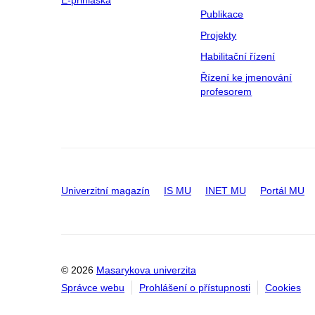
Publikace
Projekty
Habilitační řízení
Řízení ke jmenování
profesorem
Univerzitní magazín
IS MU
INET MU
Portál MU
© 2026
Masarykova univerzita
Správce webu
Prohlášení o přístupnosti
Cookies