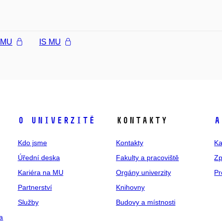
l MU
IS MU
O univerzitě
Kontakty
A
Kdo jsme
Kontakty
Ka
Úřední deska
Fakulty a pracoviště
Zp
Kariéra na MU
Orgány univerzity
Pr
Partnerství
Knihovny
Služby
Budovy a místnosti
a