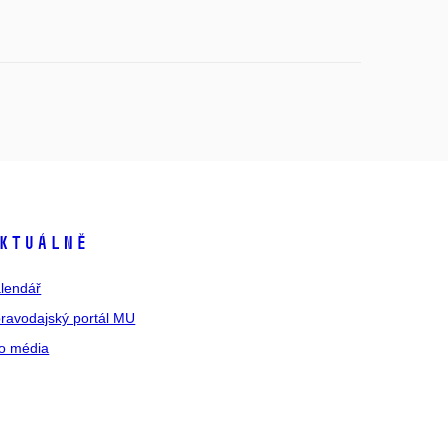
ktuálně
lendář
ravodajský portál MU
o média